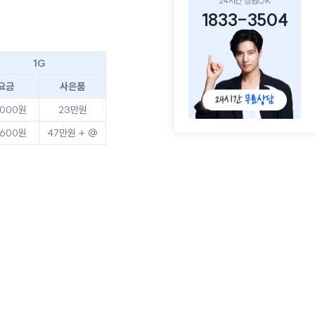
24시간 상담OK
1833-3504
1G
요금
사은품
,000원
23만원
,600원
47만원 + @