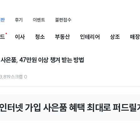
시판
후기
이벤트
불편접수
드
이사
청소
부동산
인테리어
상조
매장
 사은품, 47만원 이상 챙겨 받는 방법
3,819
스크랩
0
 인터넷 가입 사은품 혜택 최대로 퍼드릴