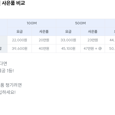
별 사은품 비교
100M
500M
요금
사은품
요금
사은품
22,000원
20만원
33,000원
23만원
44
합
39,600원
40만원
45,100원
47만원 + @
50
한다면
공 1등!
은품 챙기려면
입하세요!