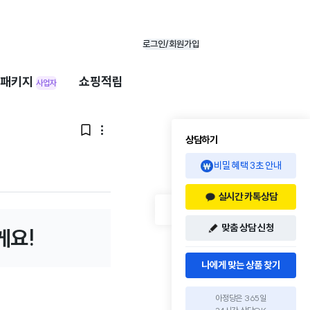
로그인/회원가입
패키지
쇼핑적립
사업자


상담하기
비밀 혜택 3초 안내
실시간 카톡상담
맞춤 상담 신청
게요!
나에게 맞는 상품 찾기
아정당은 365일