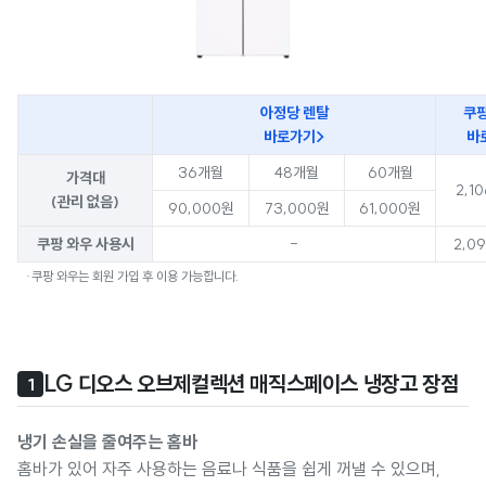
아정당 렌탈
쿠팡
바로가기>
바
36개월
48개월
60개월
가격대
2,1
(관리 없음)
90,000원
73,000원
61,000원
쿠팡 와우 사용시
-
2,0
·쿠팡 와우는 회원 가입 후 이용 가능합니다.
LG 디오스 오브제컬렉션 매직스페이스 냉장고 장점
1
냉기 손실을 줄여주는 홈바
홈바가 있어 자주 사용하는 음료나 식품을 쉽게 꺼낼 수 있으며,