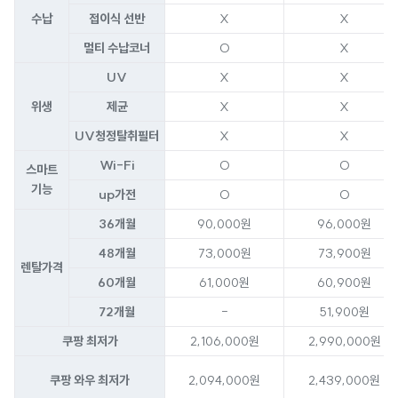
수납
접이식 선반
X
X
멀티 수납코너
O
X
UV
X
X
위생
제균
X
X
UV청정탈취필터
X
X
Wi-Fi
O
O
스마트
기능
up가전
O
O
36개월
90,000원
96,000원
48개월
73,000원
73,900원
렌탈가격
60개월
61,000원
60,900원
72개월
-
51,900원
쿠팡 최저가
2,106,000원
2,990,000원
쿠팡 와우 최저가
2,094,000원
2,439,000원