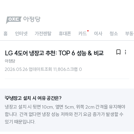
홈
인터넷
가전렌탈
휴대폰
카드
이사
청소
부동
LG 4도어 냉장고 추천: TOP 6 성능 & 비교


아정당
2026.05.26 업데이트
조회
11,806
스크랩
0
💡냉장고 설치 시 여유 공간은?
냉장고 설치 시 뒷면 10cm, 옆면 5cm, 위쪽 2cm 간격을 유지해야 
합니다. 간격 없다면 냉장 성능 저하와 전기 요금 증가가 발생할 수 
있기 때문입니다.