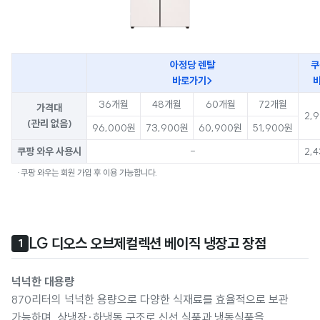
아정당 렌탈
쿠
바로가기>
36개월
48개월
60개월
72개월
가격대
2,
(관리 없음)
96,000원
73,900원
60,900원
51,900원
쿠팡 와우 사용시
-
2,
·쿠팡 와우는 회원 가입 후 이용 가능합니다.
LG 디오스 오브제컬렉션 베이직 냉장고 장점
1
넉넉한 대용량
870리터의 넉넉한 용량으로 다양한 식재료를 효율적으로 보관
가능하며, 상냉장·하냉동 구조로 신선 식품과 냉동식품을