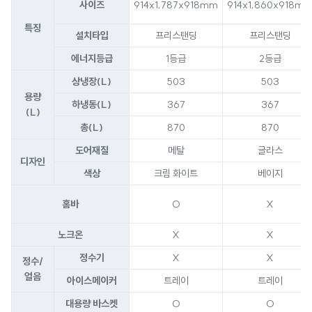
사이즈
914x1,787x918mm
914x1,860x918m
특징
설치타입
프리스탠딩
프리스탠딩
에너지등급
1등급
2등급
상냉장(L)
503
503
용량
하냉동(L)
367
367
(L)
총(L)
870
870
도어재질
메탈
글라스
디자인
색상
크림 화이트
베이지
홈바
O
X
노크온
X
X
정수기
X
X
정수/
얼음
아이스메이커
트레이
트레이
대용량 바스켓
O
O