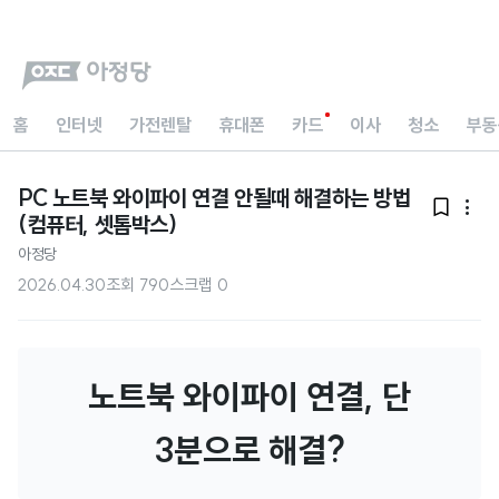
홈
인터넷
가전렌탈
휴대폰
카드
이사
청소
부동
PC 노트북 와이파이 연결 안될때 해결하는 방법


(컴퓨터, 셋톱박스)
아정당
2026.04.30
조회
790
스크랩
0
노트북 와이파이 연결, 단
3분으로 해결?