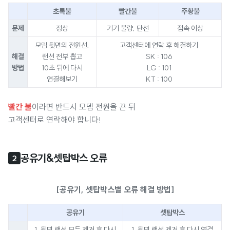
초록불
빨간불
주황불
문제
정상
기기 불량, 단선
접속 이상
모뎀 뒷면의 전원선,
고객센터에 연락 후 해결하기
해결
랜선 전부 뽑고
SK : 106
방법
10초 뒤에 다시
LG : 101
연결해보기
KT : 100
빨간 불
이라면 반드시 모뎀 전원을 끈 뒤
고객센터로 연락해야 합니다!
공유기&셋탑박스 오류
2
[공유기, 셋탑박스별 오류 해결 방법]
공유기
셋탑박스
1. 뒷면 랜선 모두 제거 후 다시
1. 뒷면 랜선 제거 후 다시 연결