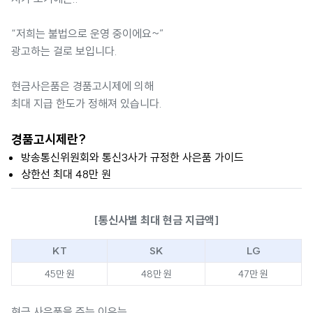
“저희는 불법으로 운영 중이에요~”
광고하는 걸로 보입니다.
현금사은품은 경품고시제에 의해
최대 지급 한도가 정해져 있습니다.
경품고시제란?
방송통신위원회와 통신3사가 규정한 사은품 가이드
상한선 최대 48만 원
[통신사별 최대 현금 지급액]
KT
SK
LG
45만 원
48만 원
47만 원
현금 사은품을 주는 이유는