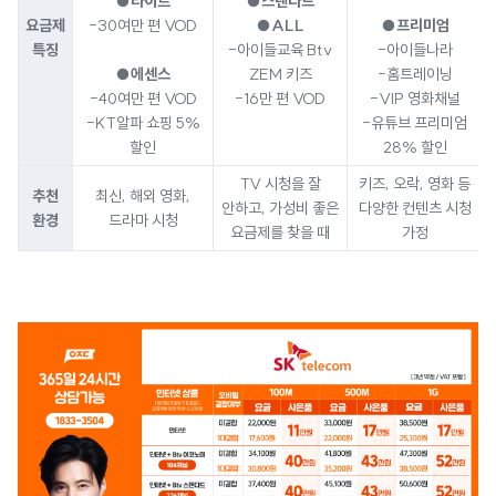
●라이트
●스탠다드
요금제
-30여만 편 VOD
●ALL
●프리미엄
특징
-아이들교육 Btv
-아이들나라
●에센스
ZEM 키즈
-홈트레이닝
-40여만 편 VOD
-16만 편 VOD
-VIP 영화채널
-KT알파 쇼핑 5%
-유튜브 프리미엄
할인
28% 할인
TV 시청을 잘
키즈, 오락, 영화 등
추천
최신, 해외 영화,
안하고, 가성비 좋은
다양한 컨텐츠 시청
환경
드라마 시청
요금제를 찾을 때
가정