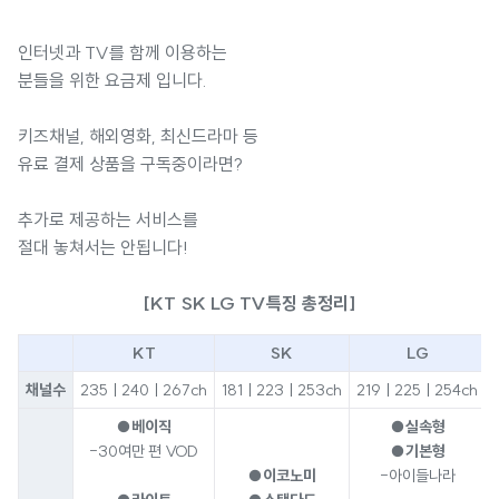
인터넷과 TV를 함께 이용하는
분들을 위한 요금제 입니다.
키즈채널, 해외영화, 최신드라마 등
유료 결제 상품을 구독중이라면?
추가로 제공하는 서비스를
절대 놓쳐서는 안됩니다!
[KT SK LG TV특징 총정리]
KT
SK
LG
채널수
235ㅣ240ㅣ267ch
181ㅣ223ㅣ253ch
219ㅣ225ㅣ254ch
●베이직
●실속형
-30여만 편 VOD
●기본형
●이코노미
-아이들나라