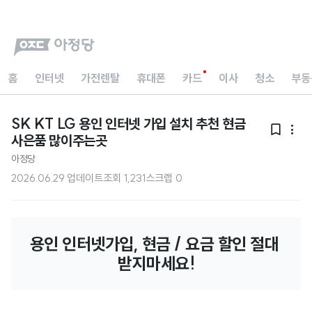
홈
인터넷
가전렌탈
휴대폰
카드
이사
청소
부동
SK KT LG 용인 인터넷 가입 설치 추천 현금


사은품 많이주는곳
아정당
2026.06.29 업데이트
조회
1,231
스크랩
0
용인 인터넷가입, 현금 / 요금 할인 절대 
받지마세요!