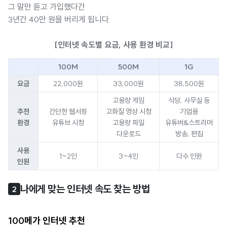
그 말만 듣고 가입했다간
3년간 40만 원을 버리게 됩니다.
[인터넷 속도별 요금, 사용 환경 비교]
100M
500M
1G
요금
22,000원
33,000원
38,500원
고용량 게임
식당, 사무실 등
추천
간단한 웹서핑
고화질 영상 시청
기업용
환경
유튜브 시청
고용량 파일
유튜버&스트리머
다운로드
방송, 편집
사용
1~2인
3~4인
다수 인원
인원
나에게 맞는 인터넷 속도 찾는 방법
2
100메가 인터넷 추천