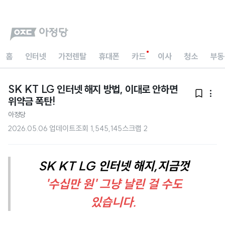
홈
인터넷
가전렌탈
휴대폰
카드
이사
청소
부동
SK KT LG 인터넷 해지 방법, 이대로 안하면


위약금 폭탄!
아정당
2026.05.06 업데이트
조회
1,545,145
스크랩
2
SK KT LG 인터넷 해지,지금껏
'수십만 원' 그냥 날린 걸 수도
있습니다.