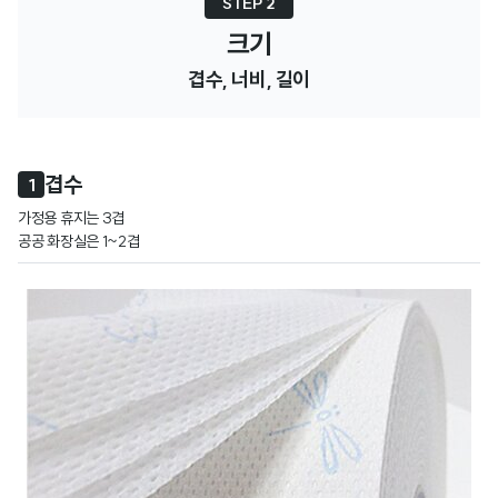
STEP 2
크기
겹수, 너비, 길이
겹수
1
가정용 휴지는 3겹

공공 화장실은 1~2겹