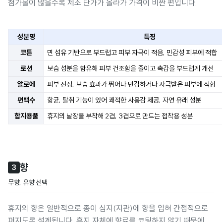
첨가물이 많을수록 제조 단가가 올라가 가격이 비싼 편입니다.
성분명
특징
코튼
면 섬유 기반으로 부드럽고 피부 자극이 적음, 민감성 피부에 적합
로션
보습 성분을 함유해 피부 건조함을 줄이고 촉감을 부드럽게 개선
알로에
피부 진정, 보습 효과가 뛰어나 민감하거나 자극받은 피부에 적합
편백수
항균, 탈취 기능이 있어 쾌적한 사용감 제공, 자연 유래 성분
합지용풀
휴지의 낱장을 부착해 2겹, 3겹으로 만드는 접착용 성분
향
3
무향, 유향 선택
휴지의 향은 일반적으로 종이 심지(지관)에 향을 입혀 간접적으로
퍼지도록 설계됩니다. 휴지 자체에 향료를 코팅하지 않기 때문에