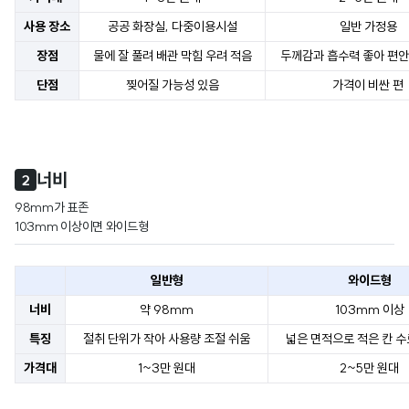
사용 장소
공공 화장실, 다중이용시설
일반 가정용
장점
물에 잘 풀려 배관 막힘 우려 적음
두께감과 흡수력 좋아 편
단점
찢어질 가능성 있음
가격이 비싼 편
너비
2
98mm가 표존

103mm 이상이면 와이드형
일반형
와이드형
너비
약 98mm
103mm 이상
특징
절취 단위가 작아 사용량 조절 쉬움
넓은 면적으로 적은 칸 수
가격대
1~3만 원대
2~5만 원대