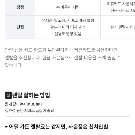
제휴카드 사용시 
장점
총 비용이 저렴
현금 사은품 지
유지관리/고장/서비스 비용 발생
단점
할부에 따라 이자 발생
장기 렌탈시 비
신용도 영향 있음
만약 신용 카드 한도가 부담된다거나 제휴카드를 사용한다면
렌탈을 추천합니다
.
현금 사은품으로 렌탈 비용을 크게 줄일 수
있습니다
.
렌탈 잘하는 방법
2
짧게 끝나는 이벤트 보다 

실효성 높은 서비스 품질이 중요
* 어딜 가든 렌탈료는 같지만, 사은품은 천차만별