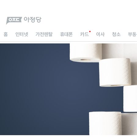
홈
인터넷
가전렌탈
휴대폰
카드
이사
청소
부동