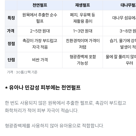
천연펄프
재생펄프
대나무펄
원목에서 추출한 순수
폐지, 우유팩 등
특징
대나무 섬유에
펄프
재활용 종이
가격
2~5만 원대
1~3만 원대
3~8만 
촉감이 가장 부드럽고
친환경적이며 가격이
습기, 물기에 강
장점
자극 적음
저렴
발생이 적
형광증백제 포함
물에 잘 풀리지 않
단점
비싼 가격
가능성
우려
가격 : 30롤/2팩 기준
* 유아나 민감성 피부에는 천연펄프
한 번도 사용되지 않은 원목에서 추출한 펄프로, 촉감이 부드럽고
화학처리가 적어 피부 자극이 적습니다.
형광증백제를 사용하지 않아 유아용으로 적합합니다.