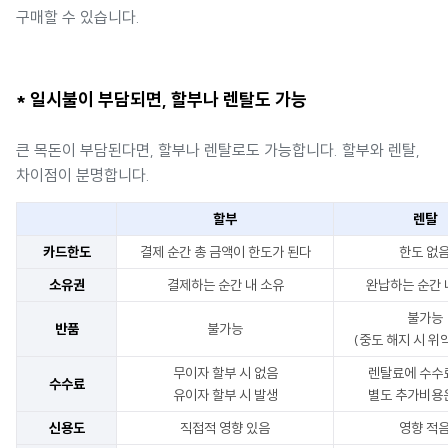
구매할 수 있습니다.
* 일시불이 부담되면, 할부나 렌탈도 가능
큰 목돈이 부담된다면, 할부나 렌탈로도 가능합니다. 할부와 렌탈,
차이점이 분명합니다.
할부
렌탈
카드한도
결제 순간 총 금액이 한도가 된다
한도 없
소유권
결제하는 순간 내 소유
완납하는 순간 
불가능
반품
불가능
(중도 해지 시 위
무이자 할부 시 없음
렌탈료에 수수
수수료
유이자 할부 시 발생
별도 추가비용
신용도
직접적 영향 있음
영향 적