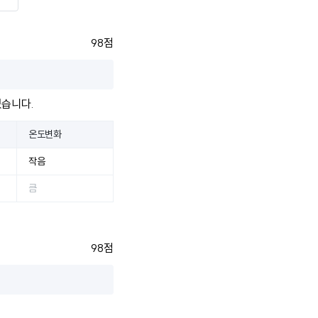
98점
었습니다.
온도변화
작음
큼
98점