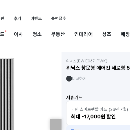
시판
후기
이벤트
불편접수
드
이사
청소
부동산
인테리어
상조
매장
(EWIE067-PWK)
위닉스
위닉스 창문형 에어컨 세로형 
비교하기
제휴카드
국민 스마트렌탈 카드 (26년 7월)
최대 -17,000원 할인