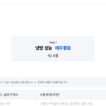
냉방 성능
매우좋음
92.4점
, 거실+침실용은 멀티형(2in 1), 천장형 제품이 효율적입니다.
 / 실외기 대수
사용 환경(추천)
상 / 1대
스탠드+벽걸이 세트로, 공간마다 설치 가능