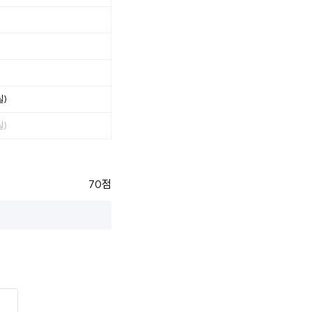
실)
실)
70점