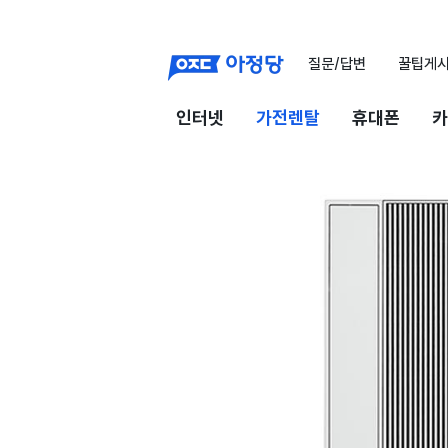
질문/답변
꿀팁게
인터넷
가전렌탈
휴대폰
카