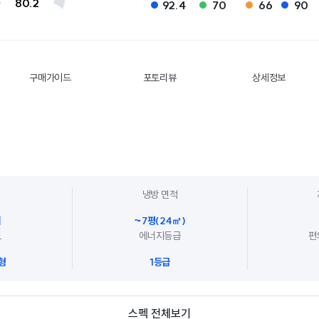
80.2
92.4
70
66
90
구매가이드
포토리뷰
상세정보
냉방 면적
대
~7평(24㎡)
도
에너지등급
편
형
1등급
스펙 전체보기