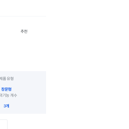
추천
제품 유형
창문형
의기능 개수
3개