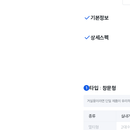
기본정보
상세스펙
타입 : 창문형
거실용이라면 단일 제품이 유리하고
종류
실내기
멀티형
2대 이