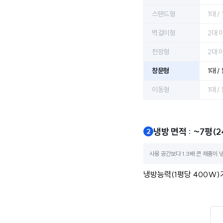
스탠드형
1대 /
벽걸이형
2대 이
천장형
2대 이
창문형
1대 /
이동형
1대 /
냉방 면적 : ~7평(2
사용 공간보다 1.3배 큰 제품이 
냉방능력(1평당 400W)