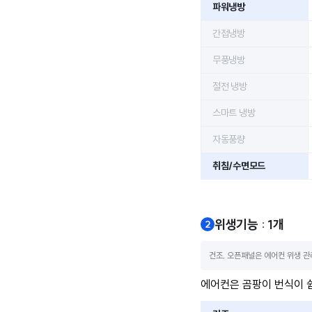
파워냉방
간접냉방
무풍냉방
절전 냉방
스마트 냉방
자동풍량
취침/수면모드
위생기능 : 1개
건조, 오픈패널은 에어컨 위생 관
에어컨은 곰팡이 번식이 