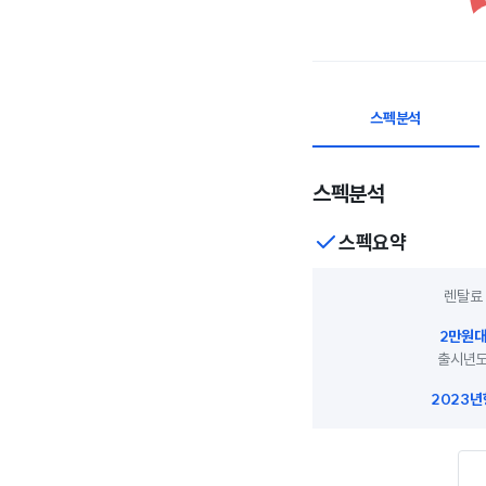
스펙분석
스펙분석
스펙요약
렌탈료
2만원
출시년
2023년