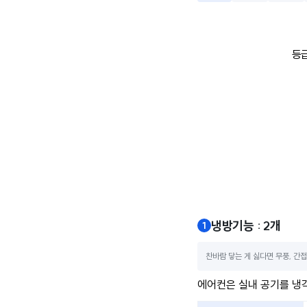
등급
냉방기능 : 2개
찬바람 닿는 게 싫다면 무풍, 간접
에어컨은 실내 공기를 냉