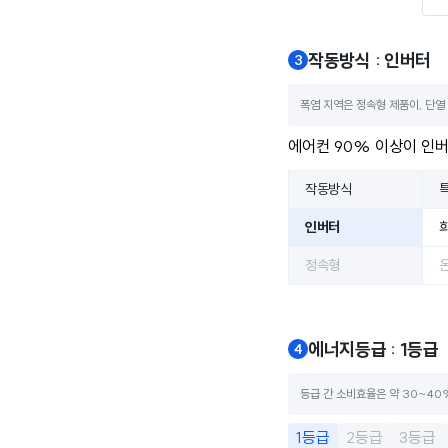
작동방식 : 인버터
폭염 지역은 정속형 제품이, 단열
에어컨 90% 이상이 인버
작동방식
인버터
정속형
온
에너지등급 : 1등급
등급 간 소비효율은 약 30~40
1등급
2등급
3등급