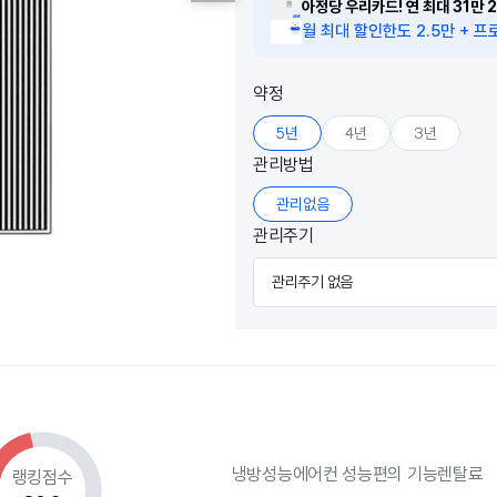
아정당 우리카드! 연 최대 31만 2
월 최대 할인한도 2.5만 + 프로
약정
5년
4년
3년
관리방법
관리없음
관리주기
관리주기 없음
냉방성능
에어컨 성능
편의 기능
렌탈료
랭킹점수