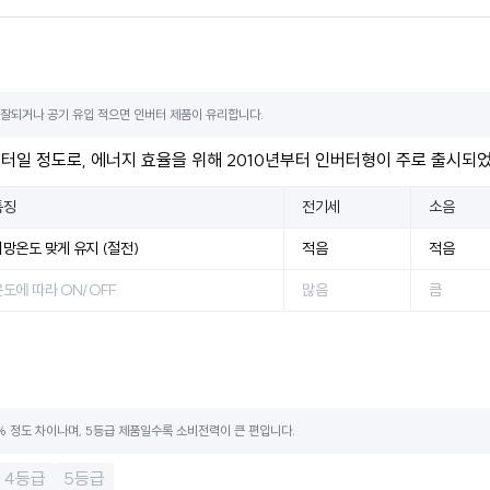
 잘되거나 공기 유입 적으면 인버터 제품이 유리합니다.
터일 정도로, 에너지 효율을 위해 2010년부터 인버터형이 주로 출시되
특징
전기세
소음
희망온도 맞게 유지 (절전)
적음
적음
도에 따라 ON/OFF
많음
큼
% 정도 차이나며, 5등급 제품일수록 소비전력이 큰 편입니다.
4등급
5등급