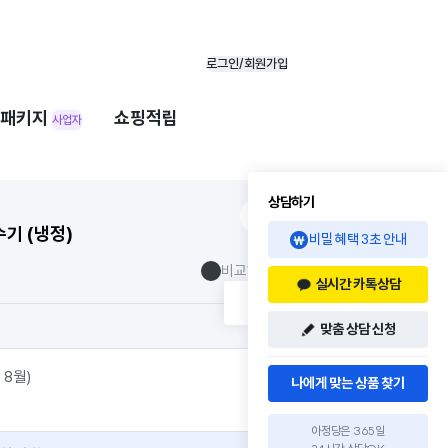
로그인/회원가입
패키지
쇼핑적립
사업자
상담하기
기 (냉정)
비밀 혜택 3초 안내
비교하기
실시간 카톡상담
맞춤 상담 신청
 8월)
나에게 맞는 상품 찾기
아정당은 365일