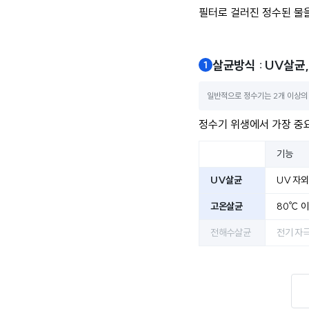
필터로 걸러진 정수된 물을
살균방식 : UV살균
일반적으로 정수기는 2개 이상의
정수기 위생에서 가장 중
기능
UV살균
UV 자
고온살균
80℃ 이
전해수살균
전기 자