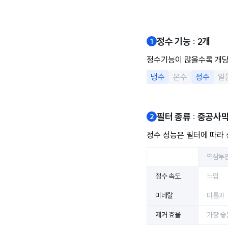
정수 기능 : 2개
정수기능이 많을수록 개
냉수
온수
정수
얼
필터 종류 : 중공사
정수 성능은 필터에 따라 
역삼투압
정수 속도
느림
미네랄
미통과
제거 효율
가장 좋