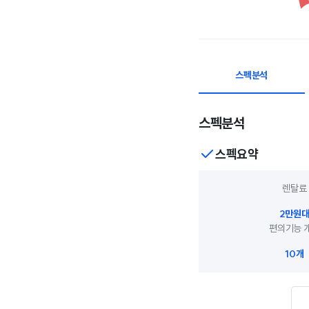
스펙분석
스펙분석
스펙요약
렌탈료
2만원
편의기능 
10개