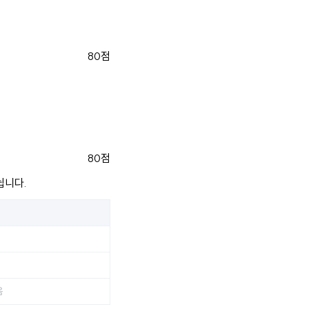
80점
80점
뉩니다.
터
음