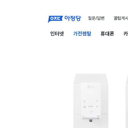
질문/답변
꿀팁게
인터넷
가전렌탈
휴대폰
카