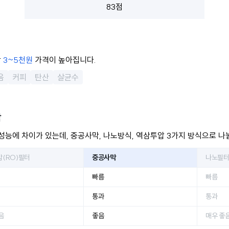
83점
당
3~5천원
가격이 높아집니다.
음
커피
탄산
살균수
막
성능에 차이가 있는데, 중공사막, 나노방식, 역삼투압 3가지 방식으로 나
(RO)필터
중공사막
나노필
빠름
빠름
통과
통과
음
좋음
매우 좋