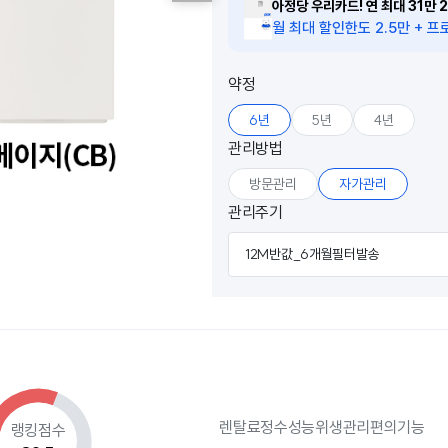
아정당 우리카드! 연 최대 31만 2
월 최대 할인한도 2.5만 + 프로
약정
6년
5년
4년
관리방법
방문관리
자가관리
관리주기
12M반값_6개월필터발송
렌탈료
정수성능
위생관리
편의기능
랭킹점수