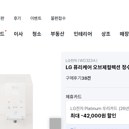
시판
후기
이벤트
불편접수
드
이사
청소
부동산
인테리어
상조
매장
(WD323A)
LG전자
LG 퓨리케어 오브제컬렉션 정수
구매후기
38건
제휴카드
LG전자 Platinum 우리카드 (26년
최대 -42,000원 할인