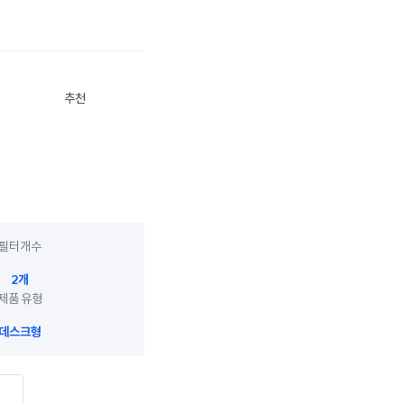
추천
필터개수
2개
제품 유형
데스크형