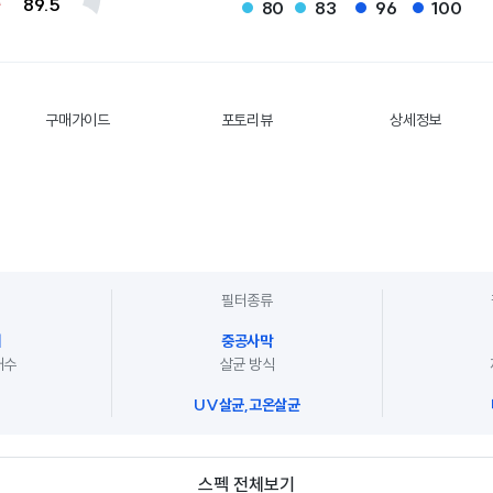
89.5
80
83
96
100
구매가이드
포토리뷰
상세정보
필터종류
대
중공사막
개수
살균 방식
UV살균,고온살균
스펙 전체보기