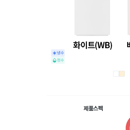
냉수
정수
제품스펙