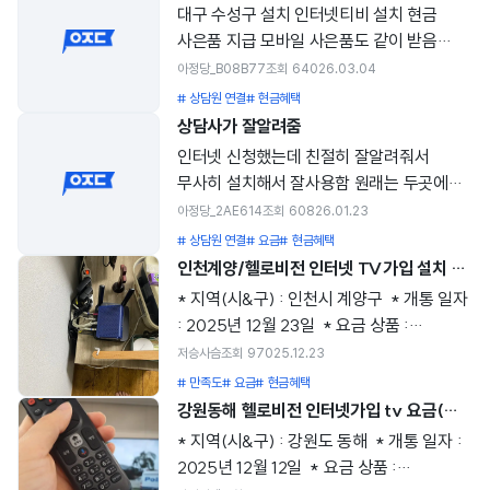
그동안 주변 지인들로부터 추천을 많이
대구 수성구 설치 인터넷티비 설치 현금
들었던 아정당에서 혜택이 좋은 인터넷
사은품 지급 모바일 사은품도 같이 받음
+TV 를 알아보게 되었고 , 마침 가장 기본에
상담원도 친절해요 상담 신청 후 바로 전화
아정당_B08B77
조회
640
26.03.04
충실하면서도 가성비가 좋은 LG 헬로비전
받음
# 상담원 연결
# 현금혜택
요금제가 있어서 신청하게 되었습니다 . 2.
상담사가 잘알려줌
인터넷 가입 , 인터넷 설치 과정 우선 아정당
인터넷 신청했는데 친절히 잘알려줘서
인터넷 홈페이지에 가서 인터넷과 TV 여러
무사히 설치해서 잘사용함 원래는 두곳에
업체를 검색해보고 가격도 꼼꼼히
사용하려고했는데 안타깝게 한곳은
비교해보았습니다. 아정당 홈페이지에는
아정당_2AE614
조회
608
26.01.23
설치가안된다해 한곳만사용해서
업체도 많이 있고, 여러가지 요금제와 결합
# 상담원 연결
# 요금
# 현금혜택
조금아쉬웠음 다만 기계가 조금틀려서
상품도 한눈에 알아볼 수 있게 잘 정리되어
인천계양/헬로비전 인터넷 TV가입 설치 사은품 현금지급 후기
익숙하지않네요 ᄒᄒ
있어서 쉽게 비교해서 선택할 수 있었습니다.
* 지역(시&구) : 인천시 계양구 ​ * 개통 일자
선택한 인터넷 +TV 업체와 상품 및
: 2025년 12월 23일 ​ * 요금 상품 :
요금제를 선택한 뒤 상담원 통화를
헬로인터넷 관랜라이트 헬로tv이코노미 ​ ​ 1.
저승사슴
조회
970
25.12.23
선택했는데, 곧바로 상담원과 연결이 되었고,
가입 선택한 이유는? ​ 엘지 유플 3년 약정이
# 만족도
# 요금
# 현금혜택
상담원 분의 친절한 안내와 설명을 들으면서
끝난시기에 요금이 너무비싸 조금 저렴한
강원동해 헬로비전 인터넷가입 tv 요금(셋톱박스,공유기) 현금지원 사은품 내돈내산 아정당 설치후기
필요한 내용들을 확인 받았고, 신청을
요금을 찾다가 가입 선택해서 설치했습니다 ​
* 지역(시&구) : 강원도 동해 ​ * 개통 일자 :
완료했습니다. 그리고 다음날 오전에 해당
2. 가입 과정을 알려주세요 ​ 정수기를
2025년 12월 12일 ​ * 요금 상품 :
업체의 해피콜 연락을 받고, 오후에 바로
아장당을 통해서 저렴하게 렌트를 하고있는