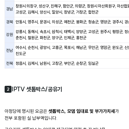
창원시 의창구, 성산구, 진해구, 함안군, 의령군, 창원시 마산회원구, 마산합포
경남
고성군, 김해시, 양산시, 밀양시, 창녕군, 거창군, 합천군
경북
안동시, 영주시, 문경시, 의성군, 예천군, 봉화군, 청송군, 영양군, 경주시, 
강릉시, 동해시, 속초시, 삼척시, 태백시, 양양군, 고성군, 원주시, 평창군, 정
강원
춘천시, 철원군, 화천군, 양구군, 인제군, 홍천군
여수시, 순천시, 광양시, 고흥군, 목포시, 해남군, 무안군, 영암군, 완도군, 신
전남
진도군
전북
정읍시, 김제시, 남원시, 고창군, 부안군, 순창군, 임실군
IPTV 셋톱박스/공유기
2
아정당에 명시된 요금은
셋톱박스, 모뎀 임대료 및 부가가치세
가
전부 포함된 실 납부액입니다.