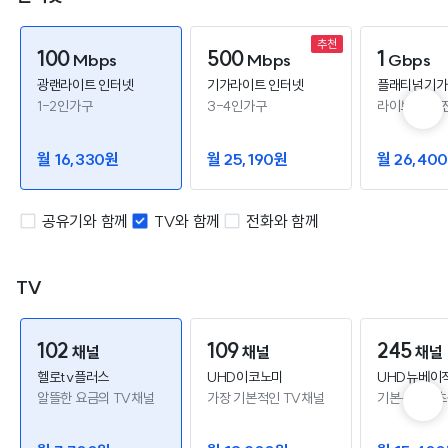
100
500
1
Mbps
Mbps
Gbps
광랜라이트 인터넷
기가라이트 인터넷
플래티넘기가
1-2인가구
3-4인가구
라이브 방송 
월 16,330원
월 25,190원
월 26,40
공유기와 함께
TV와 함께
전화와 함께
TV
102
109
245
채널
채널
채널
헬로tv플러스
UHD이코노미
UHD뉴베이
알뜰한 요금의 TV채널
가장 기본적인 TV채널
기본+스포츠