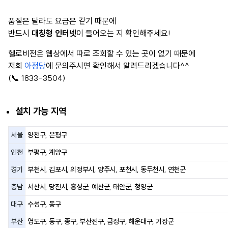
품질은 달라도 요금은 같기 때문에
반드시
대칭형 인터넷
이 들어오는 지 확인해주세요!
헬로비전은 웹상에서 따로 조회할 수 있는 곳이 없기 때문에
저희
아정당
에 문의주시면 확인해서 알려드리겠습니다^^
(📞 1833-3504)
설치 가능 지역
서울
양천구, 은평구
인천
부평구, 계양구
경기
부천시, 김포시, 의정부시, 양주시, 포천시, 동두천시, 연천군
충남
서산시, 당진시, 홍성군, 예산군, 태안군, 청양군
대구
수성구, 동구
부산
영도구, 동구, 종구, 부산진구, 금정구, 해운대구, 기장군