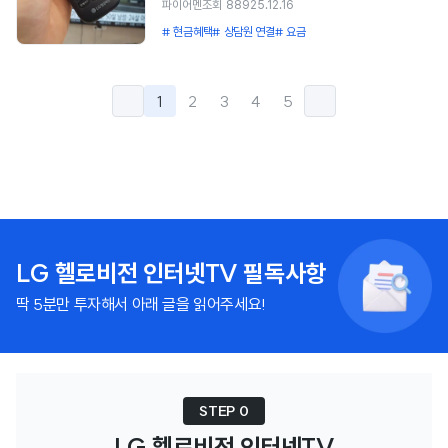
LG헬로비전 / pro맥스 / 기가라이트
파이어멘
조회
889
25.12.16
기사님이 방문 주셔서 설치 마무리 했습니다.
찰나에 인터넷과tv또한 아정당에서
와이파이 ​ ​ ​ 1. 인터넷TV결합상품 & 통신비
# 현금혜택
# 상담원 연결
# 요금
신청에서 설치까지 딱 2일 걸렸네요, 너무
가입할수 있다는 이야기를 듣고 신청하게
제휴 할인카드 & 가족결합할인 프로모션 등
친절하고 빠르게 해주셔서 놀랐어요, 3.
되었습니다 ​ 3. 설치 후기 어떠셨나요? 어제
TIP? - 이곳저곳 가격비교 하고 알아보다가
인터넷 설치 이용 후기 일단 상담해주셨던
가입했고 솔직히 하루만에 이렇게 빨리
유튜브 매불쇼 광고하는걸 보고 바로
1
2
3
4
5
분이 너무 친절하고 자세하게 잘
설치가 될줄은 꿈에도 몰랐는데 감사하게도
결정하고 상담을통해 신청바로함 빠르고
안내해주시고, 세분 내역까지 꼼꼼히
바로 설치해주셔서 너무감사했습니다. 오늘
친절한 상담! 정말 딱 원하는것만 캐치해서
챙겨주셔서 좋았습니다. 그리고 다음날
마침 비도와서 작업하기 힘드셨을텐데..
구성을 뽑아서 보내줘요. 제휴카드 및
설치하러 오셨던 기사님도 꼼꼼하게 잘
죄송스럽네요..정수기렌탈때도 그렇지만
결합할인도 친절하게 설명해주십니다. ​ 2.
설치해주시고, 여러가지 기능들이나
역시 믿고 쓰는 이정당..!!!!!! 가입부터
인터넷변경 및 개통가입절차(최소 3줄 이상)
사용들도 잘 알려주셔서 쉽게 사용할 수
설치까지 다이렉트로 빨리되니 너무
- 배우자명의로 인터넷이랑 티비쓰다가
있었습니다. 설치 이후 현재까지 TV나
만족합니다 감사드리고~인터넷tv가입부터
한번 가입하면 귀찮아서 안옮기고 5년정도
LG 헬로비전 인터넷TV 필독사항
인터넷도 끊김없이 아무 문제없이 잘
가전기구 렌탈까지~ 무조건 강추합니다
쓴거 같은데 이번에 큰맘먹고 내 명의로
사용중입니다. 주변에서 왜 다들 아정당을
딱 5분만 투자해서 아래 글을 읽어주세요!
~^^ ​
바꾸면서 제휴카드랑 결합할인까지
추천하는지 알거 같습니다. 친절, 신속, 정확
받으려고 알아보다 상담을 받았습니다.
그리고 사은품까지 너무 좋네요, 다음에 또
인터넷티비 설치도 정말 빠르게 와주셨음
약정이 끝나면 아정당을 통해서 새로운
집에서 전화 한통으로 한번에 편리하게
가입을 할 거 같습니다. 감사합니다.
상담하고 바로 다음 날 하루만에 설치
STEP 0
개통함. 진짜 빠른 설치!!! ​ 3.
LG 헬로비전 인터넷TV
