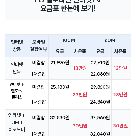
인터넷티비결합상품 선택 이유와 요금 리뷰
요금표 한눈에 보기!
(최소 3줄 이상) - 인터넷 티비 합리적인
요금에 제휴카드 할인으로 추가적인
요금혜택! 배우자명의 모바일 1회선
결합으로 추가할인 개이득 이건 정말
합리적인 가격이라 생각했고 내마음대로
100M
160M
인터넷
모바일
선택 정말 잘했다고 생각 중
상품
결합여부
요금
사은품
요금
사은품
미결합
21,890원
27,610원
3
인터넷
13만원
13만원
단독
1대결합
-
22,080원
2
인터넷 +
미결합
25,130원
29,860원
3
헬로tv
23만원
23만원
플러스
1대결합
-
24,340원
2
102채널
인터넷 +
미결합
32,830원
37,560원
4
UHD
30만원
30만원
이코노미
1대결합
-
32,040원
3