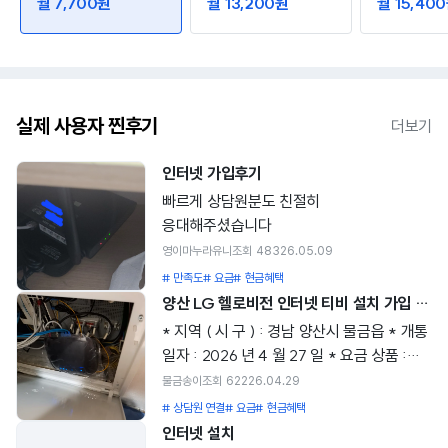
월 7,700원
월 13,200원
월 15,40
실제 사용자 찐후기
더보기
인터넷 가입후기
빠르게 상담원분도 친절히
응대해주셨습니다
영이마누라유니
조회
483
26.05.09
# 만족도
# 요금
# 현금혜택
양산 LG 헬로비전 인터넷 티비 설치 가입 사은품 혜택 결합상품 추천 헬로티비 현금지원 후기
* 지역 ( 시 구 ) : 경남 양산시 물금읍 * 개통
일자 : 2026 년 4 월 27 일 * 요금 상품 :
LG 헬로비전 인터넷 100M 헬로 tv 플러스
물금송이
조회
622
26.04.29
요금제 1. 아정당에서 인터넷 선택한 이유는
# 상담원 연결
# 요금
# 현금혜택
? SK 브로드 밴드의 3 년 약정이 끝나서
인터넷 설치