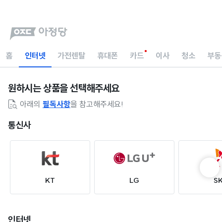
홈
인터넷
가전렌탈
휴대폰
카드
이사
청소
부동
원하시는 상품을 선택해주세요
아래의
필독사항
을 참고해주세요!
통신사
KT
LG
S
인터넷