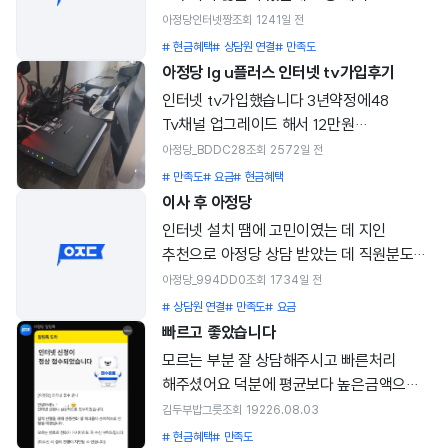
미친거였습니다 그래도 유플러스 본사에서
아정당인터넷짱
조회
124
1일 전
하는게 젤 호구 안당하겠지 싶어서
# 현금혜택
# 상담원 연결
# 만족도
유플러스에서 먼저 가입신청했는데 설치도
아정당 lg u플러스 인터넷 tv가입후기
이틀 후 부터 된다고 하길래 그런가보다 하고
인터넷 tv가입했습니다 3년약정에48
넘기다가 갑자기 아정당 생각나서 여긴
Tv채널 업그레이드 해서 12만원
얼마나 하나했는데 혜택이 완전히
추가로받았어요 총60만원 9개월동안
아정당_BDDC28
조회
257
2일 전
미친놈입니다 유플에서 하는거랑 20만원
몇천원 추가되서 총 3만원가량 내야되서
# 만족도
# 요금
# 현금혜택
차이에 아정당에 가입문의를 오후 네시에
9만원 정도 이득이에요 전엔 skt썼는대 더
이사 후 아정당
했는데 기사님 근방작업중이라고
싸고 비슷해요 솔직히 거기서 거긴대 싸서
인터넷 설치 땜에 고민이였는 데 지인
당일설치까지 된다길래 유플전화해서 바로
좋음 설치도 기사님이 친절하게 해주었고
추천으로 아정당 상담 받았는 데 직원분도
취소해달라하고 아정당으로 가입했습니다
깔끔하게 해주었어요
너무 친절하게 알려주시고 설치도 최대한
혜택도 며칠뒤 바로 들어오고 앞으로
아정당_994DD0
조회
173
4일 전
빠르게 잡아줘서 너무 좋았습니다. 설치 하러
인터넷은 아정당입니다
# 상담원 연결
# 만족도
# 요금
오신 기사님도 친절하게 이것저것
빠르고 좋았습니다
알려주셔소 너무 좋았습니다
모르는 부분 잘 상담해주시고 빠른처리
해주셨어요 덕분에 평균보다 높은금액으로
느린 인터넷 쓰고있다가 지인 소개로
김두부밥그릇
조회
192
26.08.03
아정당에서 교체했는데 할인되는부분 다
# 현금혜택
# 만족도