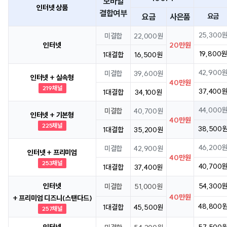
모바일
인터넷 상품
결합여부
요금
사은품
요금
25,300
미결합
22,000원
인터넷
20만원
19,800
1대결합
16,500원
42,900
미결합
39,600원
인터넷 + 실속형
40만원
219채널
37,400
1대결합
34,100원
44,000
미결합
40,700원
인터넷 + 기본형
40만원
225채널
38,500
1대결합
35,200원
46,200
미결합
42,900원
인터넷 + 프리미엄
40만원
253채널
40,700
1대결합
37,400원
인터넷
54,300
미결합
51,000원
40만원
+ 프리미엄 디즈니(스탠다드)
48,800
1대결합
45,500원
257채널