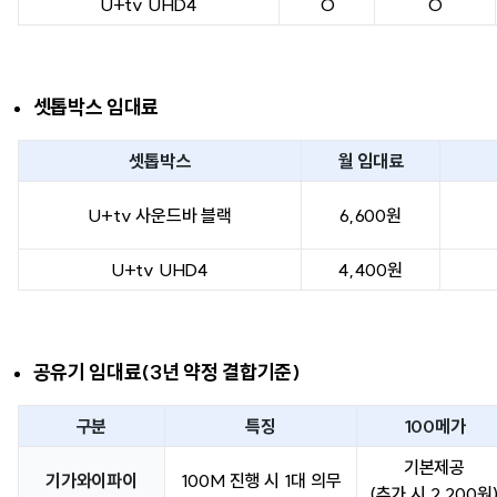
U+tv UHD4
O
O
셋톱박스 임대료
셋톱박스
월 임대료
U+tv 사운드바 블랙
6,600원
U+tv UHD4
4,400원
공유기 임대료(3년 약정 결합기준)
구분
특징
100메가
기본제공
기가와이파이
100M 진행 시 1대 의무
(추가 시 2,200원