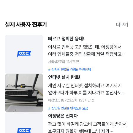
실제 사용자 찐후기
더보기
빠르고 정확한 응대!
이사로 인터넷 고민했었는데, 아정당에서
여러 업체들중 저의상황에 제일 적합하고
혜택많은 것으로 잘 찾아주셨습니다!
서울살2
조회
1
1시간 전
감사해요!
# 상담원 연결
# 요금
# 현금혜택
인터넷 설치 완료!
개인 사무실 인터넷 설치하려고 여기저기
알아보다가 하루,이틀 지나가고 통신사도
골라야하고 생각보다 할게많아서
아정당_518723
조회
15
3시간 전
골칫거리였는데 아정당에서 한번에
# 상담원 연결
# 만족도
# 요금
해결했네요! 통신사,인터넷속도,결합,
아정당은 신이다
사은품,등등 고민을 한번에 해결!
광고 많이 하길래 광고비 고객들에게 받아서
감사합니다~!^^
호구되지 않을까 했는데 그냥 제가