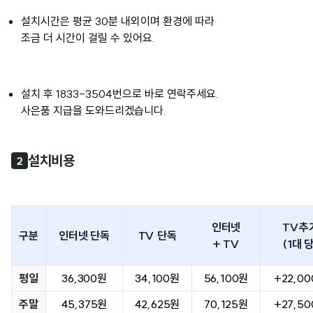
설치시간은 평균 30분 내외이며 환경에 따라
조금 더 시간이 걸릴 수 있어요.
설치 후 1833-3504번으로 바로 연락주세요.
사은품 지급을 도와드리겠습니다.
설치비용
2
인터넷
TV추
구분
인터넷 단독
TV 단독
+ TV
(1대 당
평일
36,300원
34,100원
56,100원
+22,0
주말
45,375원
42,625원
70,125원
+27,5