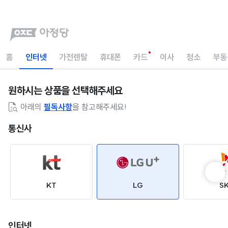
홈
인터넷
가전렌탈
휴대폰
카드
이사
청소
부동
원하시는 상품을 선택해주세요
아래의
필독사항
을 참고해주세요!
통신사
KT
LG
S
인터넷