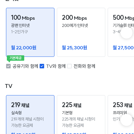
100
200
500
Mbps
Mbps
Mb
광랜 인터넷
200메가 인터넷
기가슬림 인
1-2인가구
3-4인가구
월 22,000원
월 25,300원
월 27,50
기본제공
공유기와 함께
TV와 함께
전화와 함께
TV
219
225
253
채널
채널
채널
실속형
기본형
프리미엄
219개의 채널 시청이
225개의 채널 시청이
인기 프리미엄
가능한 요금제
가능한 요금제