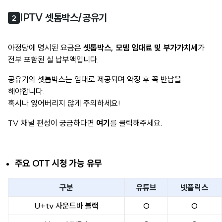
IPTV 셋톱박스/공유기
2
아정당에 명시된 요금은
셋톱박스, 모뎀 임대료 및 부가가치세
가
전부 포함된 실 납부액입니다.
공유기와 셋톱박스는 임대로 제공되며 약정 후 꼭 반납을
해야합니다.
혹시나 잃어버리지 않게 주의하세요!
TV 채널 편성이 궁금하다면
여기
를 클릭해주세요.
주요 OTT 시청 가능 유무
구분
유튜브
넷플릭스
U+tv 사운드바 블랙
O
O