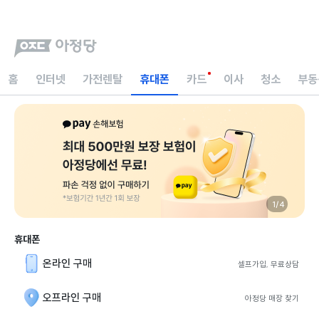
홈
인터넷
가전렌탈
휴대폰
카드
이사
청소
부동
1/4
휴대폰
온라인 구매
셀프가입, 무료상담
오프라인 구매
아정당 매장 찾기