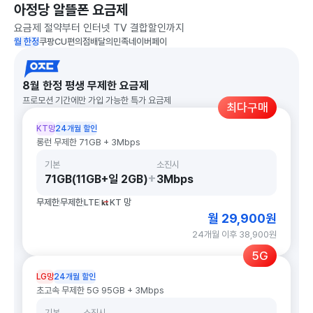
아정당 알뜰폰 요금제
요금제 절약부터 인터넷 TV 결합할인까지
월 한정
쿠팡
CU편의점
배달의민족
네이버페이
8월 한정 평생 무제한 요금제
프로모션 기간에만 가입 가능한 특가 요금제
최다구매
KT망
24개월 할인
롱런 무제한 71GB + 3Mbps
기본
소진시
+
71GB(11GB+일 2GB)
3Mbps
무제한
무제한
LTE
KT 망
월 29,900원
24개월 이후 38,900원
5G
LG망
24개월 할인
초고속 무제한 5G 95GB + 3Mbps
기본
소진시