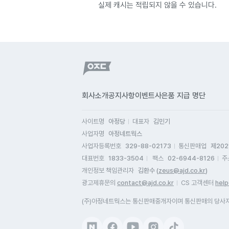
실제 캐시는 적립되지 않을 수 있습니다.
회사소개
공지사항
이벤트
사은품 지급 명단
사이트명
아정당
대표자
김민기
사업자명
아정네트웍스
사업자등록번호
329-88-02173
통신판매업
제202
대표번호
1833-3504
팩스
02-6944-8126
주
개인정보 책임관리자
김환수 (
zeus@ajd.co.kr
)
광고제휴문의
contact@ajd.co.kr
CS 고객센터
help
(주)아정네트웍스는 통신판매중개자이며 통신판매의 당사자가