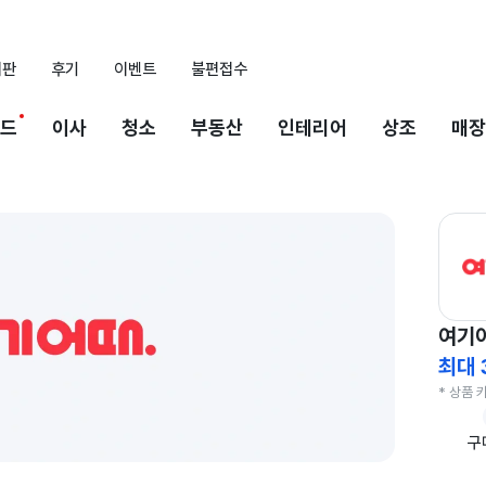
시판
후기
이벤트
불편접수
드
이사
청소
부동산
인테리어
상조
매장
여기
최대 
* 상품 
구