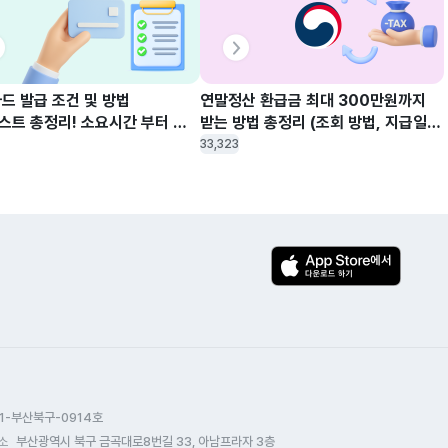
드 발급 조건 및 방법 
연말정산 환급금 최대 300만원까지 
스트 총정리! 소요시간 부터 
받는 방법 총정리 (조회 방법, 지급일, 
조건 및 취소 제대로 알아보기
계산기, 신용카드 체크카드 소득공제)
33,323
1-부산북구-0914호
소
부산광역시 북구 금곡대로8번길 33, 아남프라자 3층