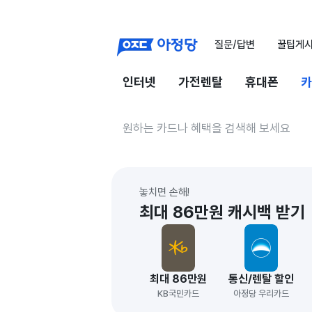
질문/답변
꿀팁게
인터넷
가전렌탈
휴대폰
카
놓치면 손해!
최대 86만원 캐시백 받기
최대 86만원
통신/렌탈 할인
KB국민카드
아정당 우리카드