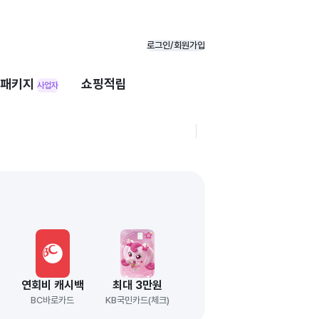
로그인/회원가입
패키지
쇼핑적립
사업자
원
연회비 캐시백
최대 3만원
BC바로카드
KB국민카드(체크)