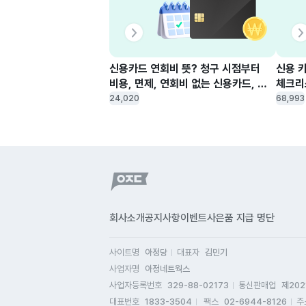
신용카드 연회비 뜻? 청구 시점부터 
신용 카
비용, 면제, 연회비 없는 신용카드, 
체크리
환불 방법까지 한 눈에 보기
신청 
24,020
68,993
회사소개
공지사항
이벤트
사은품 지급 명단
사이트명
아정당
대표자
김민기
사업자명
아정네트웍스
사업자등록번호
329-88-02173
통신판매업
제202
대표번호
1833-3504
팩스
02-6944-8126
주