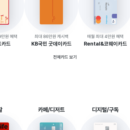
.9만원 혜택
최대 86만원 캐시백
매월 최대 4만원 혜택
트카드
KB국민 굿데이카드
Rental&코웨이카드
전체카드 보기
활
카페/디저트
디지털/구독