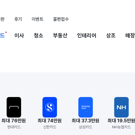
시판
후기
이벤트
불편접수
드
이사
청소
부동산
인테리어
상조
매장
최대 76만원
최대 74만원
최대 37.3만원
최대 19.5만
현대카드
신한카드
삼성카드
NH농협카드