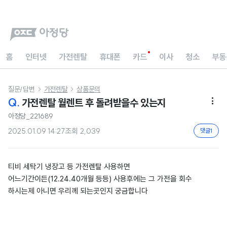
홈
인터넷
가전렌탈
휴대폰
카드
이사
청소
부동
질문/답변
가전렌탈
상품문의


Q.
가전렌탈 월렌트 후 돌려받을수 있는지

아정당_221689
2025.01.09 14:27
조회
2,039
댓글
1
티비 세탁기 냉장고 등 가전렌탈 사용하면
어느기간이든(12.24.40개월 등등) 사용후에는 그 가전을 회수
하시는제 아니면 우리께 되는곳인지 궁금합니다