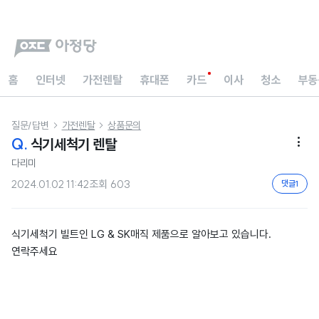
홈
인터넷
가전렌탈
휴대폰
카드
이사
청소
부동
질문/답변
가전렌탈
상품문의


Q.
식기세척기 렌탈

다리미
2024.01.02 11:42
조회
603
댓글
1
식기세척기 빌트인 LG & SK매직 제품으로 알아보고 있습니다.
연락주세요