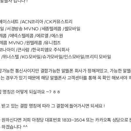
알뜰사 입니다 !
스페이스네트 /ACN코리아 /CK커뮤스트리
일 /서경방송 MVNO /세종텔레콤 /셀모바일
레콤 /에넥스텔레콤 /에르엘 /에스원
텔레콤 MVNO /원텔레콤 /유니컴즈
코나아이 /큰사람 /한국피엠오 주식회사
 /위너스텔 /KG모바일/슈가모바일/인스모바일/프리티 모바일
합가능한 통신사이지만 결합가능한 알뜰폰 회사가 정해져있고, 가능한 알
는 경우가 있기 때문에 해당 알뜰폰사 고객센터를 통해 꼭 확인 해보셔야 
합 명칭은 어떻게 되실까요 ~? ㅎㅎ
 받고 있는 결합 명칭에 따라 그 결합에 들어가시면 되세요 !
 원하신다면 저희 아정당 대표번호 1833-3504 또는 카카오톡 상담으로
 하겠습니다 ^^