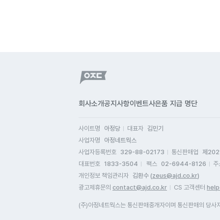
회사소개
공지사항
이벤트
사은품 지급 명단
사이트명
아정당
대표자
김민기
사업자명
아정네트웍스
사업자등록번호
329-88-02173
통신판매업
제202
대표번호
1833-3504
팩스
02-6944-8126
주
개인정보 책임관리자
김환수 (
zeus@ajd.co.kr
)
광고제휴문의
contact@ajd.co.kr
CS 고객센터
help
(주)아정네트웍스는 통신판매중개자이며 통신판매의 당사자가