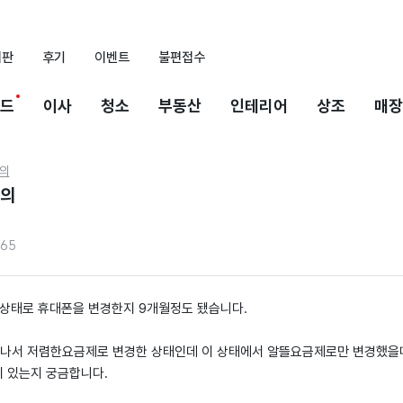
시판
후기
이벤트
불편접수
드
이사
청소
부동산
인테리어
상조
매장
의
의
265
은상태로 휴대폰을 변경한지 9개월정도 됐습니다.
나서 저렴한요금제로 변경한 상태인데 이 상태에서 알뜰요금제로만 변경했을
 있는지 궁금합니다.