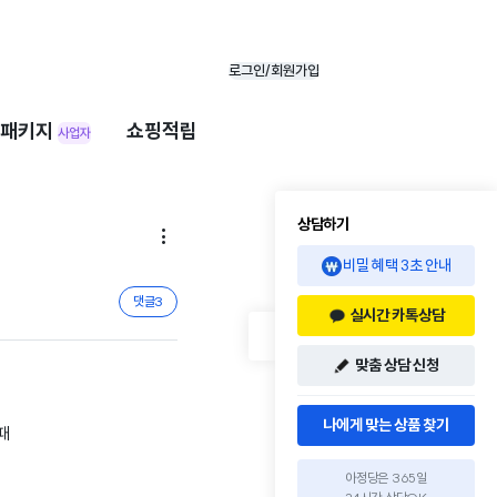
로그인/회원가입
패키지
쇼핑적립
사업자
상담하기

비밀 혜택 3초 안내
댓글
3
실시간 카톡상담
맞춤 상담 신청
나에게 맞는 상품 찾기
때
아정당은 365일