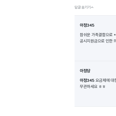

답글 숨기기
아정345
참쉬운 가족결합으로 
공시지원금으로 인한 
아정당
아정345
요금제에 대
무관하세요 ㅎㅎ