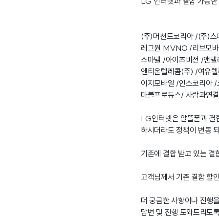
LG 인터넷과 결합 가능한 
(주)머천드코리아 /(주)
레그원 MVNO /리브모바
스마텔 /아이즈비전 /앤텔
엔티온텔레콤(주) /여유
이지모바일 /인스코리아 /
마블프로듀스/ 사람과연결
LG인터넷은 알뜰폰과 결
하시더라도 정책이 변동 되
기존에 결합 받고 있는 결
고객님께서 기존 결합 할인
더 궁금한 사항이나 진행을
답변 및 진행 도와드리도록