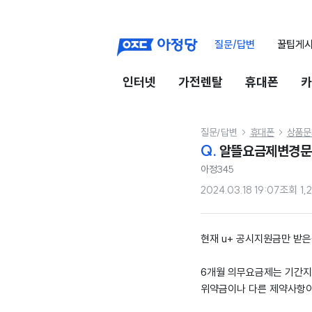
질문/답변
꿀팁게
인터넷
가전렌탈
휴대폰
카
질문/답변
휴대폰
상품문


Q.
알뜰요금제변경문
아정345
2024.03.18 19:07
조회
1,
현재 u+ 공시지원금만 받
6개월 의무요금제는 기간지
위약금이나 다른 제약사항이