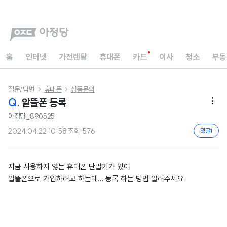
홈
인터넷
가전렌탈
휴대폰
카드
이사
청소
부동
질문/답변
휴대폰
상품문의


Q.
알뜰폰 등록

아정당_890525
2024.04.22 10:58
조회
576
댓글
1
지금 사용하지 않는 휴대폰 단말기가 있어
알뜰폰으로 가입하려교 하는데… 등록 하는 방법 알려주세요