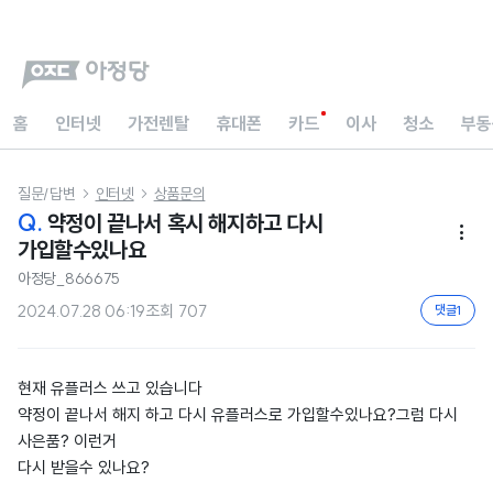
홈
인터넷
가전렌탈
휴대폰
카드
이사
청소
부동
질문/답변
인터넷
상품문의


Q.
약정이 끝나서 혹시 해지하고 다시

가입할수있나요
아정당_866675
2024.07.28 06:19
조회
707
댓글
1
현재 유플러스 쓰고 있습니다
약정이 끝나서 해지 하고 다시 유플러스로 가입할수있나요?그럼 다시
사은품? 이런거
다시 받을수 있나요?