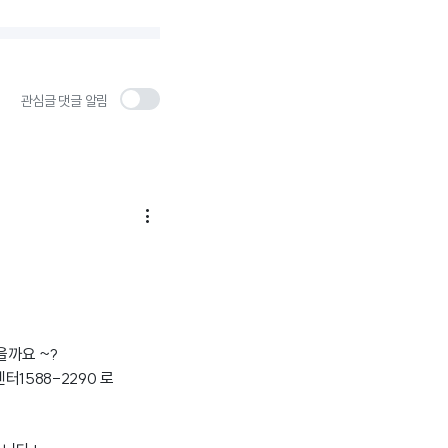
관심글 댓글 알림

을까요 ~?
1588-2290 로