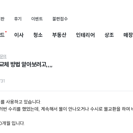
시판
후기
이벤트
불편접수
드
이사
청소
부동산
인테리어
상조
매장
문의
교체 방법 알아보려고,,,,
731
를 사용하고 있습니다.
여러번 수리를 했었는데, 계속해서 물이 안나오거나 수시로 물교환을 하여 
0개월 입니다.