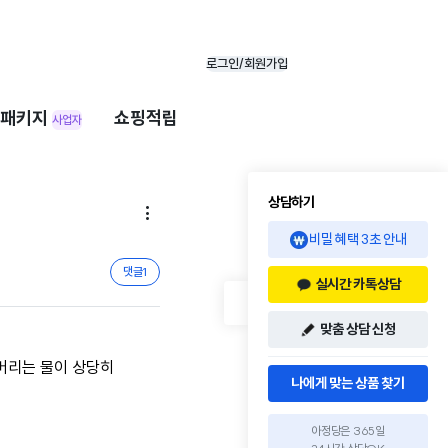
로그인/회원가입
패키지
쇼핑적립
사업자
상담하기

비밀 혜택 3초 안내
댓글
1
실시간 카톡상담
맞춤 상담 신청
버리는 물이 상당히
나에게 맞는 상품 찾기
아정당은 365일