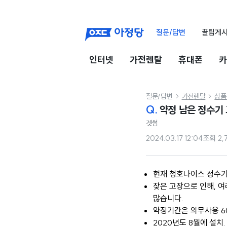
질문/답변
꿀팁게
인터넷
가전렌탈
휴대폰
카
질문/답변
가전렌탈
상품


Q.
약정 남은 정수기 
겟썸
2024.03.17 12:04
조회
2,
현재 청호나이스 정수기
잦은 고장으로 인해, 
많습니다.
약정기간은 의무사용 6
2020년도 8월에 설치.