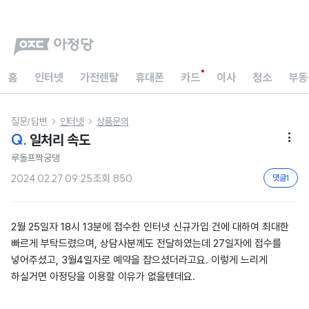
홈
인터넷
가전렌탈
휴대폰
카드
이사
청소
부동
질문/답변
인터넷
상품문의


Q.
일처리 속도

루돌프짝궁댕
2024.02.27 09:25
조회
850
댓글
1
2월 25일자 18시 13분에 접수한 인터넷 신규가입 건에 대하여 최대한
빠르게 부탁드렸으며, 상담사분께도 전달하였는데 27일자에 접수를
넣어주셨고, 3월4일자로 예약을 잡으셨더라고요. 이렇게 느리게
하실거면 아정당을 이용할 이유가 없을텐데요.