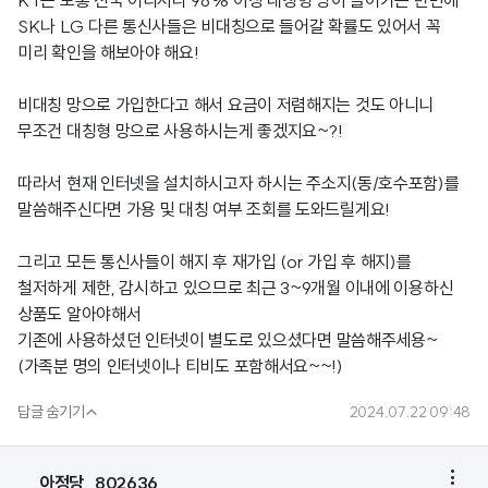
KT는 보통 전국 어디서나 98% 이상 대칭형 망이 들어가는 반면에
SK나 LG 다른 통신사들은 비대칭으로 들어갈 확률도 있어서 꼭
미리 확인을 해보아야 해요!
비대칭 망으로 가입한다고 해서 요금이 저렴해지는 것도 아니니
무조건 대칭형 망으로 사용하시는게 좋겠지요~?!
따라서 현재 인터넷을 설치하시고자 하시는 주소지(동/호수포함)를
말씀해주신다면 가용 및 대칭 여부 조회를 도와드릴게요!
그리고 모든 통신사들이 해지 후 재가입 (or 가입 후 해지)를
철저하게 제한, 감시하고 있으므로 최근 3~9개월 이내에 이용하신
상품도 알아야해서
기존에 사용하셨던 인터넷이 별도로 있으셨다면 말씀해주세용~
(가족분 명의 인터넷이나 티비도 포함해서요~~!)

답글 숨기기
2024.07.22 09:48

아정당_802636