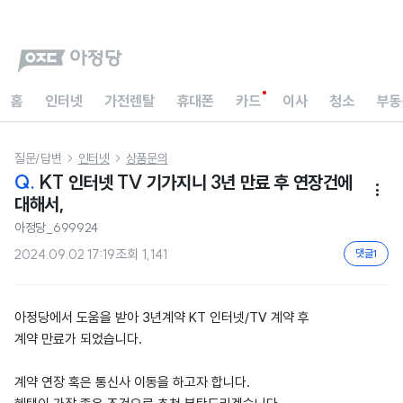
홈
인터넷
가전렌탈
휴대폰
카드
이사
청소
부동
질문/답변
인터넷
상품문의


Q.
KT 인터넷 TV 기가지니 3년 만료 후 연장건에

대해서,
아정당_699924
2024.09.02 17:19
조회
1,141
댓글
1
아정당에서 도움을 받아 3년계약 KT 인터넷/TV 계약 후
계약 만료가 되었습니다.
계약 연장 혹은 통신사 이동을 하고자 합니다.