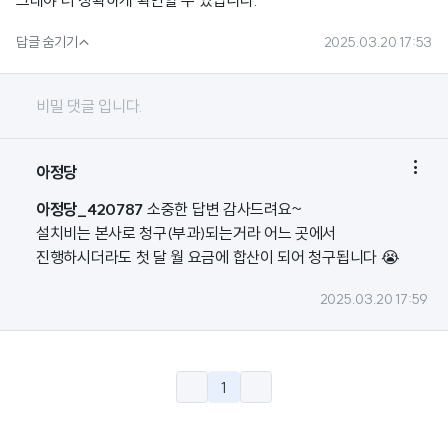
그래야 더 정확하게 확인할 수 있답니다.

답글 숨기기
2025.03.20 17:53
비밀 댓글 입니다.

아정당
아정당_420787
소중한 답변 감사드려요~
설치비는 본사로 청구(부과)되는거라 어느 곳에서
진행하시더라도 첫 달 월 요금에 합산이 되어 청구됩니다 😭
2025.03.20 17:59
1