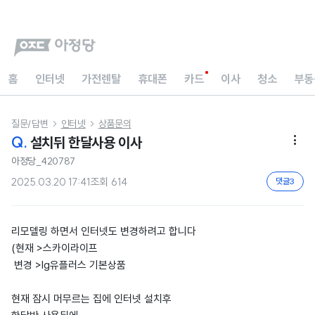
홈
인터넷
가전렌탈
휴대폰
카드
이사
청소
부동
질문/답변
인터넷
상품문의


Q.
설치뒤 한달사용 이사

아정당_420787
2025.03.20 17:41
조회
614
댓글
3
리모델링 하면서 인터넷도 변경하려고 합니다
(현재 >스카이라이프
변경 >lg유플러스 기본상품
현재 잠시 머무르는 집에 인터넷 설치후