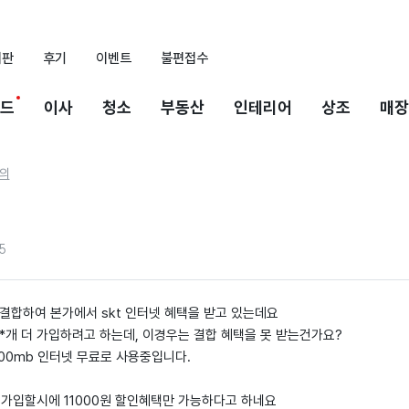
시판
후기
이벤트
불편접수
드
이사
청소
부동산
인테리어
상조
매장
의
5
 결합하여 본가에서 skt 인터넷 혜택을 받고 있는데요
*개 더 가입하려고 하는데, 이경우는 결합 혜택을 못 받는건가요?
00mb 인터넷 무료로 사용중입니다.
규가입할시에 11000원 할인혜택만 가능하다고 하네요