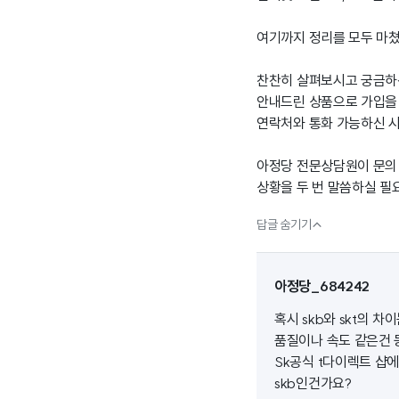
여기까지 정리를 모두 마
찬찬히 살펴보시고 궁금하
안내드린 상품으로 가입을 
연락처와 통화 가능하신 
아정당 전문상담원이 문의 
상황을 두 번 말씀하실 필

답글 숨기기
아정당_684242
혹시 skb와 skt의 차
품질이나 속도 같은건 
Sk공식 t다이렉트 샵
skb인건가요?