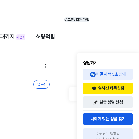
로그인/회원가입
패키지
쇼핑적립
사업자
상담하기

비밀 혜택 3초 안내
댓글
4
실시간 카톡상담
맞춤 상담 신청
나에게 맞는 상품 찾기
아정당은 365일