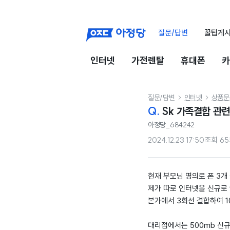
질문/답변
꿀팁게
인터넷
가전렌탈
휴대폰
카
질문/답변
인터넷
상품문


Q.
Sk 가족결합 관련
아정당_684242
2024.12.23 17:50
조회
65
현재 부모님 명의로 폰 3개
제가 따로 인터넷을 신규로 
본가에서 3회선 결합하여 1
대리점에서는 500mb 신