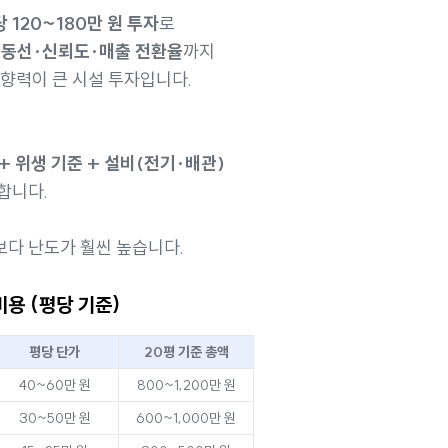
 120~180만 원 투자
로
 동선·신뢰도·매출 전환율
까지
영향력이 큰 시설 투자입니다.
 + 위생 기준 + 설비(전기·배관)
합니다.
다 난도가 훨씬 높습니다.
용 (평당 기준)
평당 단가
20평 기준 총액
40~60만 원
800~1,200만 원
30~50만 원
600~1,000만 원