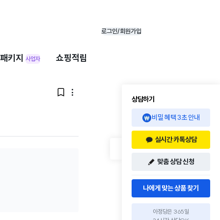
로그인/회원가입
패키지
쇼핑적립
사업자


상담하기
비밀 혜택 3초 안내
실시간 카톡상담
맞춤 상담 신청
나에게 맞는 상품 찾기
아정당은 365일