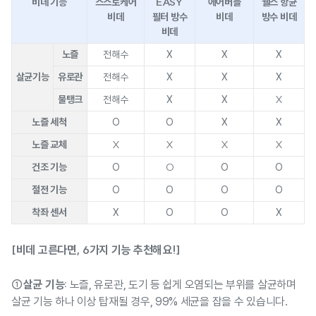
비데 기능
스스로케어
EASY
에어버블
웰스 항균
비데
필터 방수
비데
방수 비데
비데
노즐
전해수
X
X
X
살균기능
유로관
전해수
X
X
X
물탱크
X
전해수
X
X
노즐 세척
O
O
X
X
노즐 교체
X
X
X
X
건조 기능
O
O
O
O
절전 기능
O
O
O
O
착좌 센서
X
O
O
X
[비데 고른다면, 6가지 기능 추천해요!]
①살균 기능:
노즐, 유로관, 도기 등 쉽게 오염되는 부위를 살균하며
살균 기능 하나 이상 탑재될 경우, 99% 세균을 잡을 수 있습니다.