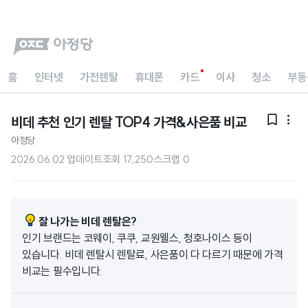
홈
인터넷
가전렌탈
휴대폰
카드
이사
청소
부동
비데 추천 인기 렌탈 TOP4 가격&사은품 비교


아정당
2026.06.02 업데이트
조회
17,250
스크랩
0
잘 나가는 비데 렌탈은?
인기 브랜드는 코웨이, 쿠쿠, 교원웰스, 청호나이스 등이
있습니다. 비데 렌탈시 렌탈료, 사은품이 다 다르기 때문에 가격
비교는 필수입니다.