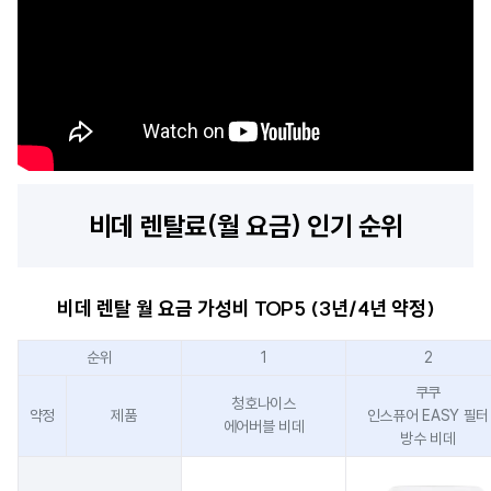
비데 렌탈료(월 요금) 인기 순위
비데 렌탈 월 요금 가성비 TOP5 (3년/4년 약정)
순위
1
2
쿠쿠
청호나이스
약정
제품
인스퓨어 EASY 필터
에어버블 비데
방수 비데