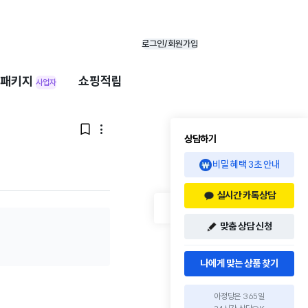
로그인/회원가입
패키지
쇼핑적립
사업자


상담하기
비밀 혜택 3초 안내
실시간 카톡상담
맞춤 상담 신청
나에게 맞는 상품 찾기
아정당은 365일