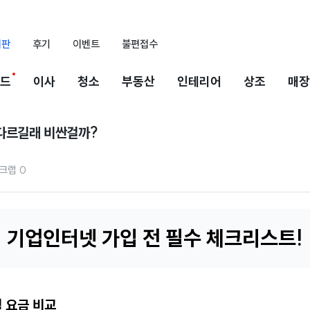
시판
후기
이벤트
불편접수
드
이사
청소
부동산
인테리어
상조
매장
 다르길래 비싼걸까?
크랩
0
기업인터넷 가입 전 필수 체크리스트!
 요금 비교