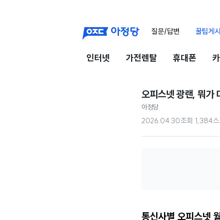
질문/답변
꿀팁게
인터넷
가전렌탈
휴대폰
카
오피스넷 광랜, 뭐가
아정당
2026.04.30
조회
1,384
스
통신사별 오피스넷 월