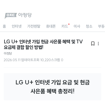
홈
인터넷
가전렌탈
휴대폰
카드
이사
청소
부동
LG U+ 인터넷 가입 현금 사은품 혜택 및 TV


요금제 결합 할인 방법!
아정당
2026.05.11 업데이트
조회
10,220
스크랩
0
LG U+ 인터넷 가입 요금 및 현금
사은품 혜택 총정리!