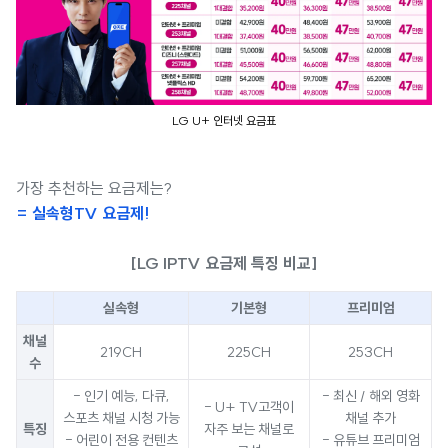
LG U+ 인터넷 요금표
가장 추천하는 요금제는?
= 실속형TV 요금제!
[LG IPTV 요금제 특징 비교]
실속형
기본형
프리미엄
채널
219CH
225CH
253CH
수
- 인기 예능, 다큐,
- 최신 / 해외 영화
- U+ TV고객이
스포츠 채널 시청 가능
채널 추가
특징
자주 보는 채널로
- 어린이 전용 컨텐츠
- 유튜브 프리미엄