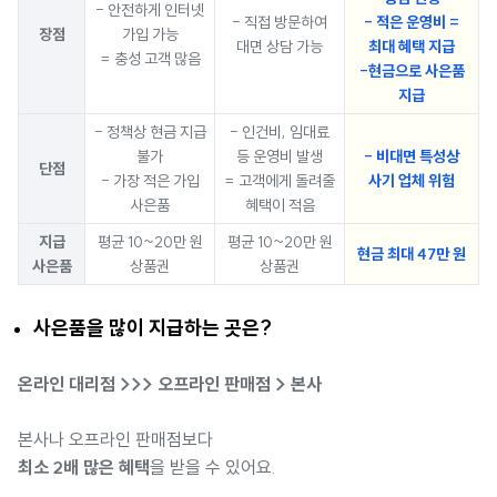
- 안전하게 인터넷
- 직접 방문하여
- 적은 운영비 =
장점
가입 가능
대면 상담 가능
최대 혜택 지급
= 충성 고객 많음
-현금으로 사은품
지급
- 정책상 현금 지급
- 인건비, 임대료
불가
등 운영비 발생
- 비대면 특성상
단점
- 가장 적은 가입
= 고객에게 돌려줄
사기 업체 위험
사은품
혜택이 적음
지급
평균 10~20만 원
평균 10~20만 원
현금 최대 47만 원
사은품
상품권
상품권
사은품을 많이 지급하는 곳은?
온라인 대리점 >>> 오프라인 판매점 > 본사
본사나 오프라인 판매점보다
최소 2배 많은 혜택
을 받을 수 있어요.