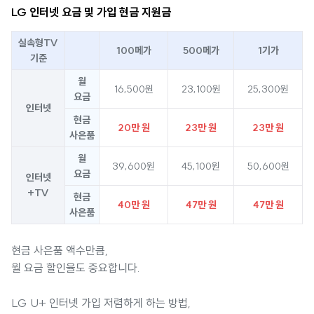
LG 인터넷 요금 및 가입 현금 지원금
실속형TV
100메가
500메가
1기가
기준
월
16,500원
23,100원
25,300원
요금
인터넷
현금
20만 원
23만 원
23만 원
사은품
월
39,600원
45,100원
50,600원
요금
인터넷
+TV
현금
40만 원
47만 원
47만 원
사은품
현금 사은품 액수만큼,
월 요금 할인율도 중요합니다.
LG U+ 인터넷 가입 저렴하게 하는 방법,