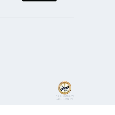
을 기준으로 반영됩니다.
드 이용금액은 전월 이용금액이 반영됨)
2%
20만원 이상 50만원 미만 구간의 서비스가 적용됩니다. 단,
가 적용됩니다.
수료/이자(할부수수료, 연체이자 등), 기프트카드/선불카드
대상 가맹점
재보험), 초중고 학교납입금(스쿨뱅킹), 아파트관리비,
SKT, KT, LGU+
25, CU, 세븐일레븐, 이마트24, 올리브영, 다이소
브프리미엄, 넷플릭스, 왓챠, 웨이브, 디즈니플러스
커피전문점 업종
한국 브랜드선호도 1위
서비스 2년 연속 1위