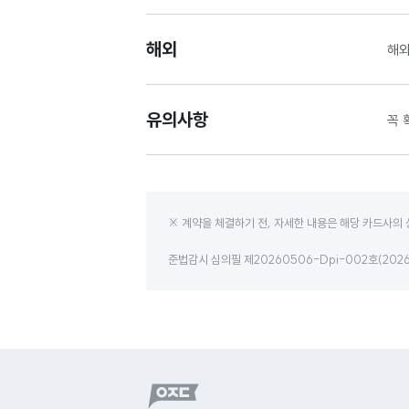
생활
- 
- 
- 
- 
해당
해외
해외
- 
해외
입점
전월
- 
- 
- 
구글
유의사항
꼭 
- 일
- 
월간
- 
않습
- 
- 
- 
- 
- 
포인
해당
- 
※ 계약을 체결하기 전, 자세한 내용은 해당 카드사의
마이
전월
- 
준법감시 심의필 제20260506-Dpi-002호(2026.
대하
- 
- 
- 
선불
고용
체크