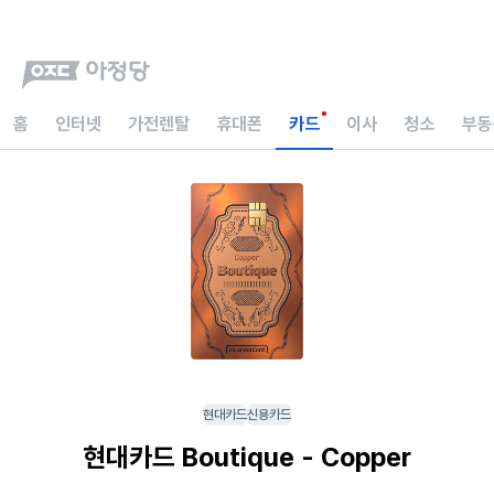
홈
인터넷
가전렌탈
휴대폰
카드
이사
청소
부동
현대카드
신용카드
현대카드 Boutique - Copper