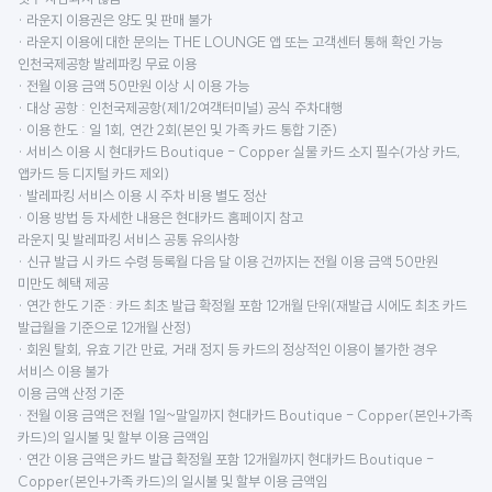
· 라운지 이용권은 양도 및 판매 불가
· 라운지 이용에 대한 문의는 THE LOUNGE 앱 또는 고객센터 통해 확인 가능
인천국제공항 발레파킹 무료 이용
· 전월 이용 금액 50만원 이상 시 이용 가능
· 대상 공항 : 인천국제공항(제1/2여객터미널) 공식 주차대행
· 이용 한도 : 일 1회, 연간 2회(본인 및 가족 카드 통합 기준)
· 서비스 이용 시 현대카드 Boutique - Copper 실물 카드 소지 필수(가상 카드,
앱카드 등 디지털 카드 제외)
· 발레파킹 서비스 이용 시 주차 비용 별도 정산
· 이용 방법 등 자세한 내용은 현대카드 홈페이지 참고
라운지 및 발레파킹 서비스 공통 유의사항
· 신규 발급 시 카드 수령 등록월 다음 달 이용 건까지는 전월 이용 금액 50만원
미만도 혜택 제공
· 연간 한도 기준 : 카드 최초 발급 확정월 포함 12개월 단위(재발급 시에도 최초 카드
발급월을 기준으로 12개월 산정)
· 회원 탈회, 유효 기간 만료, 거래 정지 등 카드의 정상적인 이용이 불가한 경우
서비스 이용 불가
이용 금액 산정 기준
· 전월 이용 금액은 전월 1일~말일까지 현대카드 Boutique - Copper(본인+가족
카드)의 일시불 및 할부 이용 금액임
· 연간 이용 금액은 카드 발급 확정월 포함 12개월까지 현대카드 Boutique -
Copper(본인+가족 카드)의 일시불 및 할부 이용 금액임