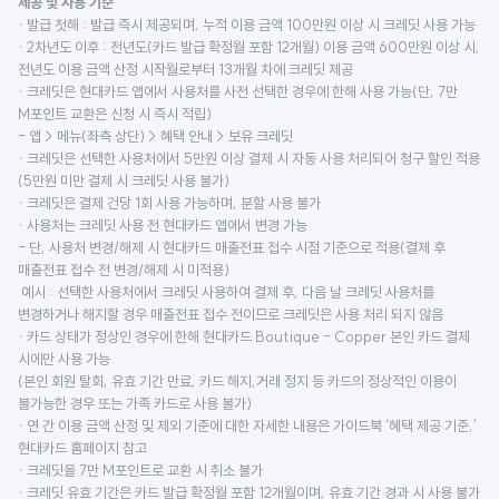
제공 및 사용 기준
· 발급 첫해 : 발급 즉시 제공되며, 누적 이용 금액 100만원 이상 시 크레딧 사용 가능
· 2차년도 이후 : 전년도(카드 발급 확정월 포함 12개월) 이용 금액 600만원 이상 시,
전년도 이용 금액 산정 시작월로부터 13개월 차에 크레딧 제공
· 크레딧은 현대카드 앱에서 사용처를 사전 선택한 경우에 한해 사용 가능(단, 7만
M포인트 교환은 신청 시 즉시 적립)
- 앱 > 메뉴(좌측 상단) > 혜택 안내 > 보유 크레딧
· 크레딧은 선택한 사용처에서 5만원 이상 결제 시 자동 사용 처리되어 청구 할인 적용
(5만원 미만 결제 시 크레딧 사용 불가)
· 크레딧은 결제 건당 1회 사용 가능하며, 분할 사용 불가
· 사용처는 크레딧 사용 전 현대카드 앱에서 변경 가능
- 단, 사용처 변경/해제 시 현대카드 매출전표 접수 시점 기준으로 적용(결제 후
매출전표 접수 전 변경/해제 시 미적용)
예시 : 선택한 사용처에서 크레딧 사용하여 결제 후, 다음 날 크레딧 사용처를
변경하거나 해지할 경우 매출전표 접수 전이므로 크레딧은 사용 처리 되지 않음
· 카드 상태가 정상인 경우에 한해 현대카드 Boutique - Copper 본인 카드 결제
시에만 사용 가능
(본인 회원 탈회, 유효 기간 만료, 카드 해지,거래 정지 등 카드의 정상적인 이용이
불가능한 경우 또는 가족 카드로 사용 불가)
· 연 간 이용 금액 산정 및 제외 기준에 대한 자세한 내용은 가이드북 ‘혜택 제공 기준,’
현대카드 홈페이지 참고
· 크레딧을 7만 M포인트로 교환 시 취소 불가
· 크레딧 유효 기간은 카드 발급 확정월 포함 12개월이며, 유효 기간 경과 시 사용 불가