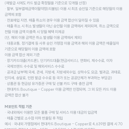
(재발급 시에도 카드 발급 확정월을 기준으로 12개월 산정)
· 할부, 일부결제금액이월약정(리볼빙) 이용 시 최초 승인일 기준으로 해당월의 이용
금액에 포함
· 전표매입 지연, 매출 취소의 경우 이용 금액 합산이 달라질 수 있음
· 매출 취소 시 취소 발생월이 아닌 승인월 이용 금액에서 제외되며, 취소 금액으로
전월 이용 금액 미충족 시 당월 혜택 미제공
(단, 해외 이용 금액은 취소 발생월 이용 금액에서 제외)
· 대중교통, 정기결제 등 사후 승인 가맹점 이용 금액과 해외 이용 금액은 매출일자
기준으로 해당월의 이용 금액에 포함
이용 금액 합산 제외 기준
· 장기카드대출(카드론), 단기카드대출(현금서비스), 연회비, 제수수료, 이자
· 국제브랜드 수수료 및 해외서비스 수수료
· 공과금 납부액(국세, 관세, 지방세, 지방세외수입, 상하수도 요금, 벌과금, 과태료,
인지세, 송달료, 민원 발급 수수료 등 국가 또는 공공단체가 부과하는 부담금)
· 상품권 등 현금성 유가증권 구매 및 선불 카드 구매·충전 금액
· 현대카드 Boutique - Copper 이용 금액만 인정되며, 그 외 모든 카드 이용
금액은 합산 불가
M포인트 적립 기준
· 국내외에서 이용한 모든 물품 구매 및 서비스 이용 대금의 입금액
· 매출 건별로 소수점 이하 반올림 후 적립
예시 : 국내외 가맹점에서 현대카드 Boutique - Copper로 4,639원 결제 시 70