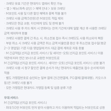
· 크레딧 유효 기간은 현대카드 앱에서 확인 가능
- 앱 > 메뉴(좌측 상단) > 혜택 안내 > 보유 크레딧
· M포인트 사용 및 다른 할인 혜택과 중복 적용 불가
· 크레딧 사용 금액(5만원)은 M포인트 적립 제외
· 크레딧은 현금 교환, 타인에게 양도 및 판매 불가
· 크레딧 사용 후 카드 해지 시 연회비는 잔여 기간에 대해 일할 계산 후 사용한 크레딧
금액 제외하여 환불
· 크레딧 사용한 결제 건 취소 시, 취소전표 접수 즉시 크레딧도 사용 취소되어 복원
· 부분 취소 시 크레딧 사용 금액은 취소 금액 비율만큼 환산 후 취소전표 접수일(평균
2~3 영업일) 기준 다음 영업일에 카드 대금 결제 계좌로 자동 환불
· M 긴급적립(선지급 포인트 서비스) 및 세이브-오토(선지급 포인트 서비스) 이용
약관에 따라 연간 보너스로 교환한 M포인트로
M 긴급적립(선지급 포인트 서비스), 세이브-오토(선지급 포인트 서비스) 상환 불가
· 크레딧 사용 시 청구 할인은 결제 순서가 아닌 현대카드 매출전표 접수 순서에 따라
적용
· 별도 가맹점번호로 승인되는 일부 결제 건(간편결제, PG결제(결제대행), 키오스크
등)은 크레딧 사용 불가
· 모든 가맹점은 현대카드 가맹점 등록 및 업종 분류 기준
우대 서비스
M 긴급적립(선지급 포인트 서비스)
· 최대 50만 M포인트 먼저 받아 사용하고 카드 이용하며 적립되는 M포인트로 상환