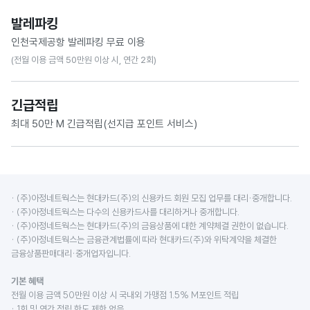
대상 : 스카이 허브 라운지, 마티나 라운지
- 호텔 : 국내 특급호텔 업종
발레파킹
- 여행 : 국내 항공사/여행 업종
- 다이닝 : 일반음식점
인천국제공항 발레파킹 무료 이용
- M포인트 : 7만 M 포인트로 교환
(전월 이용 금액 50만원 이상 시, 연간 2회)
· 발급 첫해 : 발급 즉시 제공되며, 누적 이용 금액 100만원 이상 시 크레딧 사용 가능
대상 : 인천국제공항(제1/2여객터미널) 공식 주차대행
· 2차년도 이후 : 전년도(카드 발급 확정월 포함 12개월) 이용 금액 600만원 이상 시,
긴급적립
전년도 이용 금액 산정 시작월로부터 13개월 차에 크레딧 제공
최대 50만 M 긴급적립(선지급 포인트 서비스)
최대 50만 M포인트 먼저 받아 사용하고 카드 이용하며 적립되는 M포인트로 상환
· (주)아정네트웍스는 현대카드(주)의 신용카드 회원 모집 업무를 대리·중개합니다.
· (주)아정네트웍스는 다수의 신용카드사를 대리하거나 중개합니다.
· (주)아정네트웍스는 현대카드(주)의 금융상품에 대한 계약체결 권한이 없습니다.
· (주)아정네트웍스는 금융관계법률에 따라 현대카드(주)와 위탁계약을 체결한
금융상품판매대리·중개업자입니다.
기본 혜택
전월 이용 금액 50만원 이상 시 국내외 가맹점 1.5% M포인트 적립
· 1회 및 연간 적립 한도 제한 없음