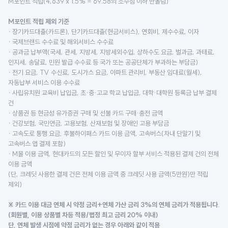
M포인트 적립(4,639 x 1.5% = 69.58의 소수점 이하 반올림)
M포인트 적립 제외 기준
· 장기카드대출(카드론), 단기카드대출(현금서비스), 연회비, 제수수료, 이자
· 국제브랜드 수수료 및 해외서비스 수수료
· 공과금 납부액(국세, 관세, 지방세, 지방세외수입, 상하수도 요금, 벌과금, 과태료,
인지세, 송달료, 민원 발급 수수료 등 국가 또는 공공단체가 부과하는 부담금)
· 전기 요금, TV 수신료, 도시가스 요금, 아파트 관리비, 부동산 임대료(월세),
자동납부 서비스 이용 수수료
· 사립유치원 교육비 납입금, 초·중·고교 학교 납입금, 대학·대학원 등록금 납부 결제
건
· 상품권 등 현금성 유가증권 구매 및 선불 카드 구매·충전 금액
· 건강보험, 국민연금, 고용보험, 산재보험 및 장애인 고용 부담금
· 고속도로 통행 요금, 후불하이패스 카드 이용 금액, 고속버스(차내 단말기 및
고속버스 앱 결제 포함)
· M몰 이용 금액, 현대카드의 모든 할인 및 무이자 할부 서비스 적용된 결제 건의 전체
이용 금액
(단, 크레딧 사용한 결제 건은 전체 이용 금액 중 크레딧 사용 금액(5만원)만 적립
제외)
※ 카드 이용 대금 연체 시 약정 금리+연체 가산 금리 3%의 연체 금리가 적용됩니다.
(회원별, 이용 상품별 차등 적용/법정 최고 금리 20% 이내)
단, 연체 발생 시점에 약정 금리가 없는 경우 아래와 같이 적용