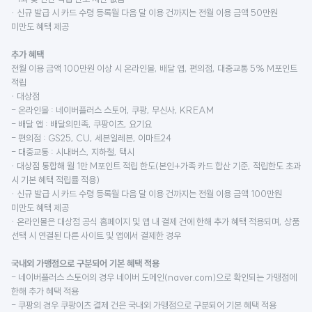
· 신규 발급 시 카드 수령 등록월 다음 달 이용 건까지는 전월 이용 금액 50만원
미만도 혜택 제공
추가 혜택
전월 이용 금액 100만원 이상 시 온라인몰, 배달 앱, 편의점, 대중교통 5% M포인트
적립
· 대상점
- 온라인몰 : 네이버플러스 스토어, 쿠팡, 무신사, KREAM
- 배달 앱 : 배달의민족, 쿠팡이츠, 요기요
- 편의점 : GS25, CU, 세븐일레븐, 이마트24
- 대중교통 : 시내버스, 지하철, 택시
· 대상점 통합해 월 1만 M포인트 적립 한도(본인+가족 카드 합산 기준, 적립한도 초과
시 기본 혜택 적립률 적용)
· 신규 발급 시 카드 수령 등록월 다음 달 이용 건까지는 전월 이용 금액 100만원
미만도 혜택 제공
· 온라인몰은 대상점 공식 홈페이지 및 앱 내 결제 건에 한해 추가 혜택 적용되며, 상품
선택 시 연결된 다른 사이트 및 앱에서 결제한 경우
국내외 가맹점으로 구분되어 기본 혜택 적용
- 네이버플러스 스토어의 경우 네이버 도메인(naver.com)으로 확인되는 가맹점에
한해 추가 혜택 적용
- 쿠팡의 경우 쿠팡이츠 결제 건은 국내외 가맹점으로 구분되어 기본 혜택 적용