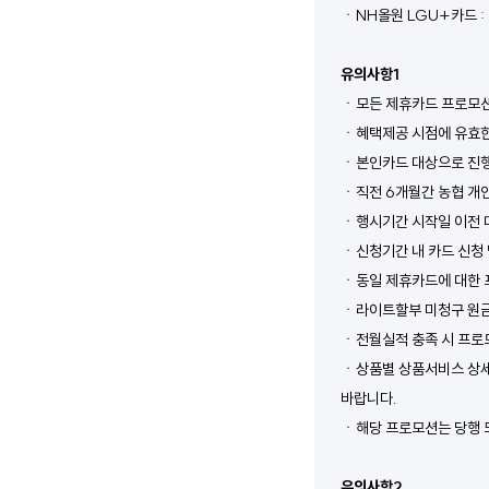
ㆍNH올원 LGU+카드 : W
유의사항1
ㆍ모든 제휴카드 프로모션
ㆍ혜택제공 시점에 유효한
ㆍ본인카드 대상으로 진행
ㆍ직전 6개월간 농협 개
ㆍ행시기간 시작일 이전 대
ㆍ신청기간 내 카드 신청
ㆍ동일 제휴카드에 대한 프
ㆍ라이트할부 미청구 원금
ㆍ전월실적 충족 시 프로
ㆍ상품별 상품서비스 상세
바랍니다.
ㆍ해당 프로모션는 당행 또
유의사항2