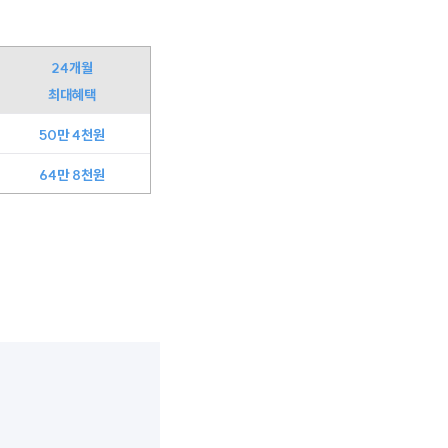
24개월
최대혜택
50만 4천원
64만 8천원