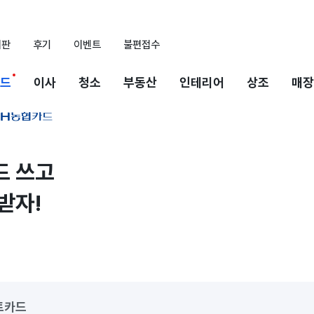
시판
후기
이벤트
불편접수
드
이사
청소
부동산
인테리어
상조
매장
 쓰고

받자!
트카드