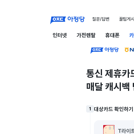
질문/답변
꿀팁게
인터넷
가전렌탈
휴대폰
카
통신 제휴카드
매달 캐시백 
대상카드 확인하기
1
T라이