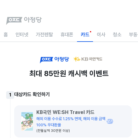
홈
인터넷
가전렌탈
휴대폰
카드
이사
청소
부동
최대 85만원 캐시백 이벤트
대상카드 확인하기
1
KB국민 WE:SH Travel 카드
해외 이용 수수료 1.25% 면제, 해외 이용 금액 
보기
100% 우대환율 
(전월실적 30만원 이상)