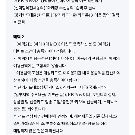
※ KB Pay에서 검색창에 검색하여 동의 여부 확인하기
[선택항목전체동의] ‘마케팅 수신동의‘ 검색 후 클릭
[장기카드대출(카드론)] ‘장기카드대출(카드론) > 이용 동의’ 검색 
후 클릭
혜택 2
· [혜택2]는 [혜택1(대상①)] 이벤트 충족하신 분 중 [혜택2] 
이벤트 조건이 충족되어야 적용됩니다.
· [혜택2] 이용금액은 [혜택1(대상①)] 이용금액 포함되며 [혜택3] 
이용금액에는 포함되지 않습니다.
· 이용금액 조건은 대상카드로 각 이용기간 내 이용금액을 합산하여 
산정하며, 다음 조건을 충족하여야 합니다.
ㅇ 단기카드대출(현금서비스), 신차구매, 세금(국세/지방세
(일부지역 수도요금/ 기부금 등)), KB Pay 머니, 포인트리 결제, 
상품권 및 선불카드 업종 구입/충전(카카오톡 선물하기, 스타벅스 
충전 등) 제외됩니다.
ㅇ 전표 정상 매입건에 한해 인정되며, 혜택제공일 기준 결제취소/
승인거절/승인취소/부분취소/매입취소/반품·환불 등 정상 
매입되지 않은 건은 제외됩니다.