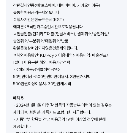
간편결제연동(예:토스페이, 네이버페이, 카카오페이등)
을통한이용금액은제외됩니다.
ㅇ행사기간은한국표준시(KST)
에따른KB국민카드승인시간으로적용됩니다. 
ㅇ현금인출/단기카드대출(현금서비스), 결제취소/승인거절/
승인취소/부분취소/매입취소/반품∙
환불등정상매입되지않은건은제외됩니다.
ㅇ해외이용확인: KB Pay > 이용내역> 이용내역∙매출전표> 
[필터] 이용구분:해외, 이용기간선택
· <해외이용금액별혜택금액>
50만원이상~500만원미만이용시: 3만원캐시백
500만원이상이용시: 30만원캐시백
혜택 5
· 2024년 1월 1일 이후 각 항목의 자동납부 이력이 있는 경우는 
제외되며, 회원별(가족카드 포함) 1회 지급합니다.
· 자동납부 항목별 건당 이용금액 1만원 이상일 경우에 한해 
제공합니다.