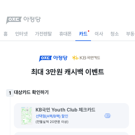
홈
인터넷
가전렌탈
휴대폰
카드
이사
청소
부동
최대 3만원 캐시백 이벤트
대상카드 확인하기
1
KB국민 Youth Club 체크카드
보기
선택형(A팩/B팩) 할인
(전월실적 20만원 이상)