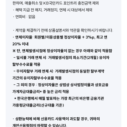
한하며, 매출취소 및 KB국민카드 포인트리 충전금액 제외
· 혜택 지급 전 해지, 거래정지, 연체 시 대상에서 제외
· 연회비 : 없음
· 계약을 체결하기 전에 상품설명서와 약관을 확인하시기 바랍니다. 
∙ 
연체이자율
: 
회원별
/
이용상품별 정상이자율 
+ 3%p, 
최고 연 
20% 
이내
※ 
단
, 
연체발생시점에 정상이자율이 없는 경우 아래와 같이 적용함
- 
일시불 거래 연체 시
: 
거래발생시점의 최소기간
(2
개월
) 
유이자 
할부수수료율 적용
- 
무이자할부 거래 연체 시
: 
거래발생시점의 동일한 할부계약 
기간의 유이자할부수수료율 적용
- 
그 외의 경우 
: 
정상이자율은 상법상 상사법정이율과 상호금융 
가계자금대출금리
* 
중 높은 금리 적용
* 
한국은행에서 매월 발표하는 가장 최근의 비은행 금융기관 
가중평균대출금리
(
신규대출 기준
)
∙ 
상환능력에 비해 신용카드 사용액이 과도할 경우
, 
귀하의 
개인신용평점이 하락할 수 있습니다
.