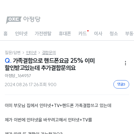
홈
인터넷
가전렌탈
휴대폰
카드
이사
청소
부동
질문/답변
인터넷
결합문의


Q.
가족결합으로 핸드폰요금 25% 이미

할인받고있는데 추가결합문의요
아정당_164957
2024.08.26 17:26
조회
900
댓글
3
이미 부모님 집에서 인터넷+TV+핸드폰 가족결합쓰고 있는데
제가 이번에 인터넷을 바꾸려고해서 인터넷+TV를