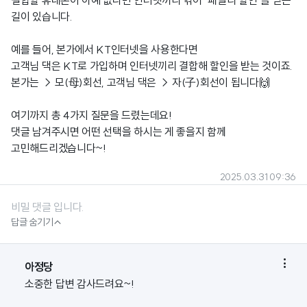
결합할 휴대폰이 아예 없다면 인터넷끼리 엮어 "패밀리 할인"을 받는
길이 있습니다.
예를 들어, 본가에서 KT인터넷을 사용한다면
고객님 댁은 KT로 가입하며 인터넷끼리 결합해 할인을 받는 것이죠.
본가는 → 모(母)회선, 고객님 댁은 → 자(子)회선이 됩니다🙌
여기까지 총 4가지 질문을 드렸는데요!
댓글 남겨주시면 어떤 선택을 하시는 게 좋을지 함께
고민해드리겠습니다~!
2025.03.31 09:36
비밀 댓글 입니다.

답글 숨기기

아정당
소중한 답변 감사드려요~!