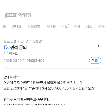
홈
인터넷
가전렌탈
휴대폰
카드
이사
청소
부동
질문/답변
인터넷
상품문의


Q.
견적 문의

키다리아조씨
2025.03.29 21:05
조회
409
댓글
5
안녕하세요
이번에 구축 아파트 매매하면서 올철거 올수리 예정입니다.
신림 건영3차 *동 **층인데 3사 모두 500-1gb 사용가능한가요??
인터넷 + 티비 신청하고싶습니다.