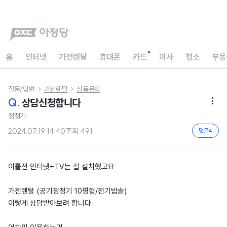
홈
인터넷
가전렌탈
휴대폰
카드
이사
청소
부동
질문/답변
가전렌탈
상품문의


Q.
상담신청합니다

정철기
2024.07.19 14:40
조회
491
댓글
4
이틀전 인터넷+TV는 잘 설치했고요
가전렌탈 (공기청정기 10평형/전기밥솥)
이렇게 상담받아보려 합니다