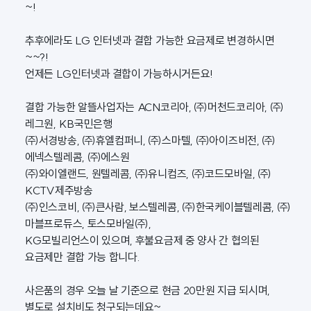
~!
추후에라도 LG 인터넷과 결합 가능한 요금제로 변경하시면
~~?!
언제든 LG인터넷과 결합이 가능하시거든요!
결합 가능한 알뜰사업자는 ACN코리아, ㈜머천드코리아, ㈜
레그원, KB국민은행
㈜서경방송, ㈜휴엘컴퍼니, ㈜스마텔, ㈜아이즈비전, ㈜
에넥스텔레콤, ㈜에스원
㈜와이엘랜드, 원텔레콤, ㈜유니컴즈, ㈜코드모바일, ㈜
KCTV제주방송
㈜인스코비, ㈜큰사람, 보스텔레콤, ㈜한국케이블텔레콤, ㈜
마블프로듀스, 토스모바일㈜,
KG모빌리언스이 있으며, 후불요금제 중 양사 간 협의된
요금제만 결합 가능 합니다.
사은품의 경우 오늘 날 기준으로 현금 20만원 지급 되시며,
별도로 설치비도 청구되는데요~