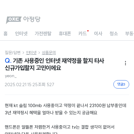
홈
인터넷
가전렌탈
휴대폰
카드
이사
청소
부동
질문/답변
인터넷
상품문의


Q.
기존 사용중인 인터넷 재약정을 할지 타사

신규가입할지 고민이에요
yeon_
2025.02.21 15:25
조회
527
댓글
3
현재 kt 슬림 100mb 사용중이고 약정이 끝나서 23100원 납부중인데
3년 재약정시 혜택을 얼마나 받을 수 있는지 궁금해요
핸드폰은 알뜰폰 저렴한거 사용중이고 tv는 결합 생각이 없어서