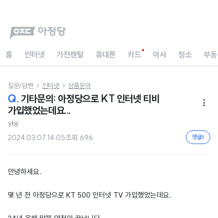
홈
인터넷
가전렌탈
휴대폰
카드
이사
청소
부동
질문/답변
인터넷
상품문의


Q.
기타문의: 아정당으로 KT 인터넷 티비

가입했었는데요...
ybji
2024.03.07 14:05
조회
696
댓글
1
안녕하세요.
몇 년 전 아정당으로 KT 500 인터넷 TV 가입했었는데요.