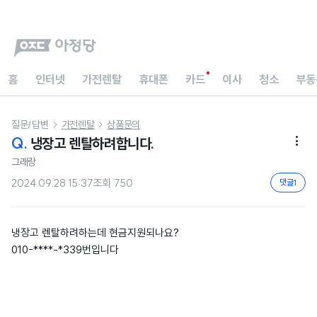
홈
인터넷
가전렌탈
휴대폰
카드
이사
청소
부동
질문/답변
가전렌탈
상품문의


Q.
냉장고 렌탈하려합니다.

그래랑
2024.09.28 15:37
조회
750
댓글
1
냉장고 렌탈하려하는데 현금지원되나요?
010-****-*339번입니다