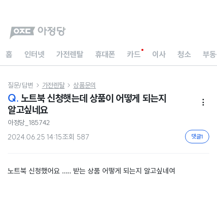
홈
인터넷
가전렌탈
휴대폰
카드
이사
청소
부동
질문/답변
가전렌탈
상품문의


Q.
노트북 신청햇는데 상품이 어떻게 되는지

알고싶네요
아정당_185742
2024.06.25 14:15
조회
587
댓글
1
노트북 신청했어요 ….. 받는 상품 어떻게 되는지 알고싶네여