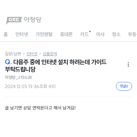
홈
인터넷
가전렌탈
휴대폰
카드
이사
청소
부동
질문/답변
인터넷
상품문의


Q.
다음주 중에 인터넷 설치 하려는데 가이드

부탁드립니당
아정당_213628
2024.12.05 13:36
조회
410
댓글
3
글 남기면 상담 연락온다고 해서 남겨요!