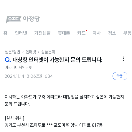
홈
인터넷
가전렌탈
휴대폰
카드
이사
청소
부동
질문/답변
인터넷
상품문의


Q.
대칭형 인터넷이 가능한지 문의 드립니다.

비싸다비싸인터넷
2024.11.14 18:06
조회
634
댓글
1
이사하는 아파트가 구축 아파트라 대칭형을 설치하고 싶은데 가능한지
문의 드립니다.
[설치 위치]
경기도 부천시 조마루로 *** 포도마을 영남 아파트 817동