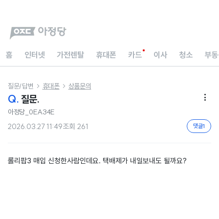
홈
인터넷
가전렌탈
휴대폰
카드
이사
청소
부동
질문/답변
휴대폰
상품문의


Q.
질문.

아정당_0EA34E
2026.03.27 11:49
조회
261
댓글
1
롤리팝3 매입 신청한사람인데요. 택배제가 내일보내도 될까요?