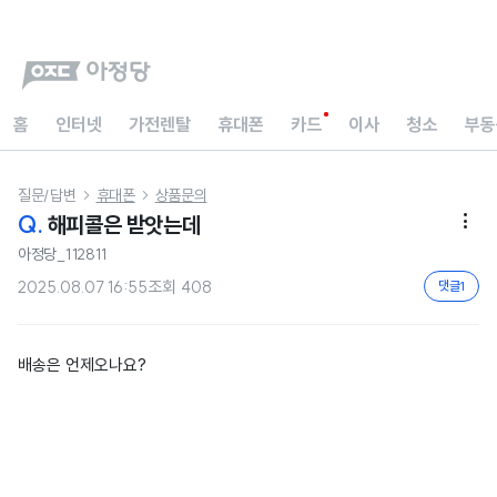
홈
인터넷
가전렌탈
휴대폰
카드
이사
청소
부동
질문/답변
휴대폰
상품문의


Q.
해피콜은 받앗는데

아정당_112811
2025.08.07 16:55
조회
408
댓글
1
배송은 언제오나요?