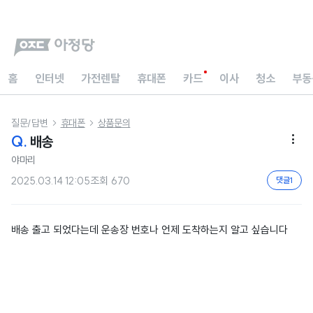
홈
인터넷
가전렌탈
휴대폰
카드
이사
청소
부동
질문/답변
휴대폰
상품문의


Q.
배송

야마리
2025.03.14 12:05
조회
670
댓글
1
배송 출고 되었다는데 운송장 번호나 언제 도착하는지 알고 싶습니다