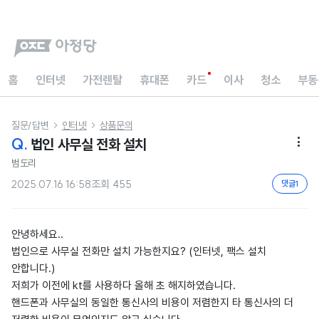
홈
인터넷
가전렌탈
휴대폰
카드
이사
청소
부동
질문/답변
인터넷
상품문의


Q.
법인 사무실 전화 설치

범도리
2025.07.16 16:58
조회
455
댓글
1
안녕하세요..
법인으로 사무실 전화만 설치 가능한지요? (인터넷, 팩스 설치
안합니다.)
저희가 이전에 kt를 사용하다 올해 초 해지하였습니다.
핸드폰과 사무실의 동일한 통신사의 비용이 저렴한지 타 통신사의 더