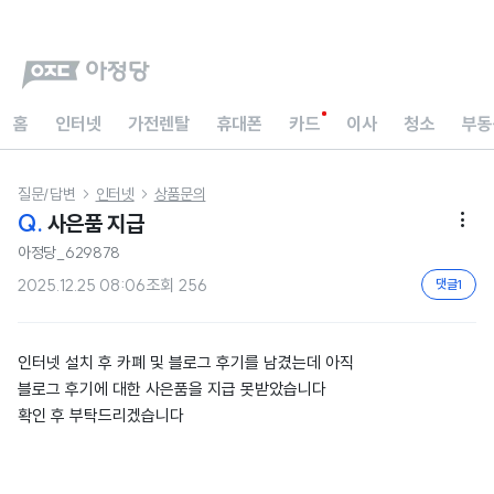
홈
인터넷
가전렌탈
휴대폰
카드
이사
청소
부동
질문/답변
인터넷
상품문의


Q.
사은품 지급

아정당_629878
2025.12.25 08:06
조회
256
댓글
1
인터넷 설치 후 카폐 및 블로그 후기를 남겼는데 아직
블로그 후기에 대한 사은품을 지급 못받았습니다
확인 후 부탁드리겠습니다