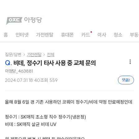
홈
인터넷
가전렌탈
휴대폰
카드
이사
청소
부동
질문/답변
가전렌탈
전체


Q.
비데, 정수기 타사 사용 중 교체 문의

아정당_463881
2024.07.31 18:40
조회
559
댓글
2
올해 8월 6일 경 기존 사용하던 코웨이 정수기/비데 약정 만료예정인데
정수기 : SK매직 초소형 직수 정수기(냉온정)
비데 : SK매직 살균 비데 UV