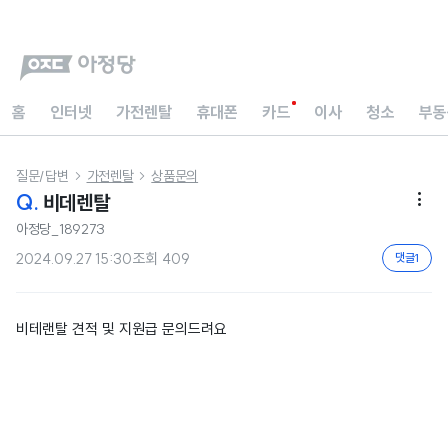
홈
인터넷
가전렌탈
휴대폰
카드
이사
청소
부동
질문/답변
가전렌탈
상품문의


Q.
비데렌탈

아정당_189273
2024.09.27 15:30
조회
409
댓글
1
비테랜탈 견적 및 지원급 문의드려요