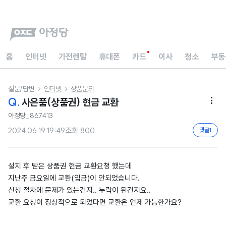
홈
인터넷
가전렌탈
휴대폰
카드
이사
청소
부동
질문/답변
인터넷
상품문의


Q.
사은품(상품권) 현금 교환

아정당_867413
2024.06.19 19:49
조회
800
댓글
1
설치 후 받은 상품권 현금 교환요청 했는데
지난주 금요일에 교환(입금)이 안되었습니다.
신청 절차에 문제가 있는건지.. 누락이 된건지요..
교환 요청이 정상적으로 되었다면 교환은 언제 가능한가요?